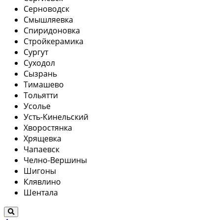
Серноводск
Смышляевка
Спиридоновка
Стройкерамика
Сургут
Суходол
Сызрань
Тимашево
Тольятти
Усолье
Усть-Кинельский
Хворостянка
Хрящевка
Чапаевск
Челно-Вершины
Шигоны
Клявлино
Шентала