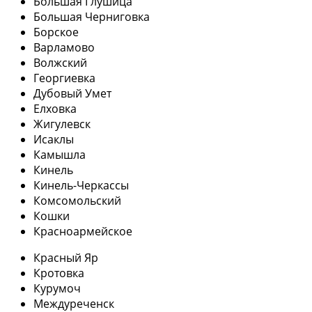
Большая Глушица
Большая Черниговка
Борское
Варламово
Волжский
Георгиевка
Дубовый Умет
Елховка
Жигулевск
Исаклы
Камышла
Кинель
Кинель-Черкассы
Комсомольский
Кошки
Красноармейское
Красный Яр
Кротовка
Курумоч
Междуреченск