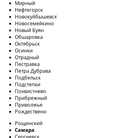
Мирный
Нефтегорск
Новокуйбышевск
Новосемейкино
Новый Буян
Обшаровка
Октябрьск
Осинки
Отрадный
Пестравка
Петра Дубрава
Подбельск
Подстепки
Похвистнево
Прибрежный
Приволжье
Рождествено
Рощинский
Самара
Сергиевск