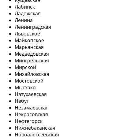
Лабинск
Ладожская
Ленина
Ленинградская
Львовское
Майкопское
Марьянская
Медведовская
Мингрельская
Мирской
Михайловская
Мостовской
Мысхако
Натухаевская
Небуг
Незамаевская
Некрасовская
Нефтегорск
Нижнебаканская
Новоалексеевская