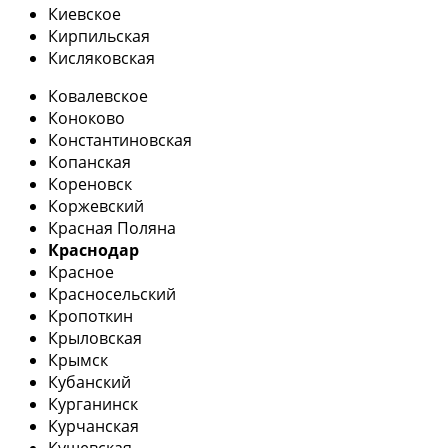
Киевское
Кирпильская
Кисляковская
Ковалевское
Коноково
Константиновская
Копанская
Кореновск
Коржевский
Красная Поляна
Краснодар
Красное
Красносельский
Кропоткин
Крыловская
Крымск
Кубанский
Курганинск
Курчанская
Кущевская