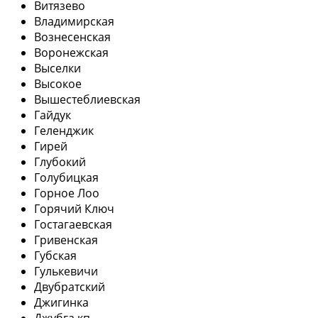
Витязево
Владимирская
Вознесенская
Воронежская
Выселки
Высокое
Вышестеблиевская
Гайдук
Геленджик
Гирей
Глубокий
Голубицкая
Горное Лоо
Горячий Ключ
Гостагаевская
Гривенская
Губская
Гулькевичи
Двубратский
Джигинка
Джубга кп