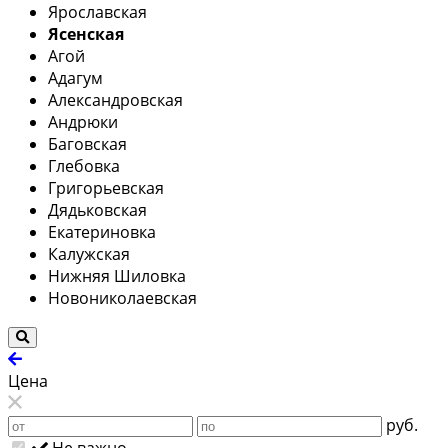
Ярославская
Ясенская
Агой
Адагум
Александровская
Андрюки
Баговская
Глебовка
Григорьевская
Дядьковская
Екатериновка
Калужская
Нижняя Шиловка
Новониколаевская
Цена
руб.
Не важно