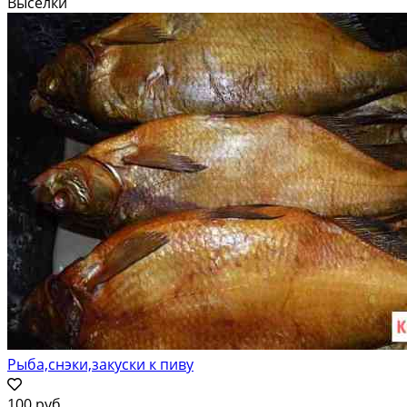
Выселки
Рыба,снэки,закуски к пиву
100 руб.