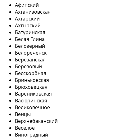
Афипский
Ахтанизовская
Ахтарский
Ахтырский
Батуринская
Белая Глина
Белозерный
Белореченск
Березанская
Березовый
Бесскорбная
Бриньковская
Брюховецкая
Варениковская
Васюринская
Великовечное
Венцы
Верхнебаканский
Веселое
Виноградный