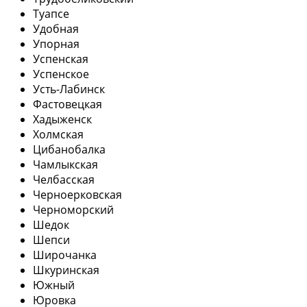
Туапсе
Удобная
Упорная
Успенская
Успенское
Усть-Лабинск
Фастовецкая
Хадыженск
Холмская
Цибанобалка
Чамлыкская
Челбасская
Черноерковская
Черноморский
Шедок
Шепси
Широчанка
Шкуринская
Южный
Юровка