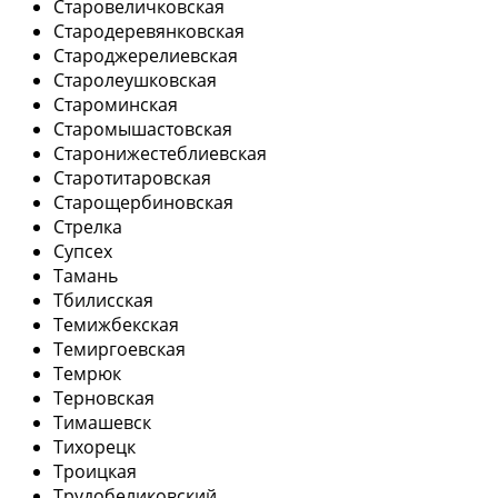
Старовеличковская
Стародеревянковская
Староджерелиевская
Старолеушковская
Староминская
Старомышастовская
Старонижестеблиевская
Старотитаровская
Старощербиновская
Стрелка
Супсех
Тамань
Тбилисская
Темижбекская
Темиргоевская
Темрюк
Терновская
Тимашевск
Тихорецк
Троицкая
Трудобеликовский