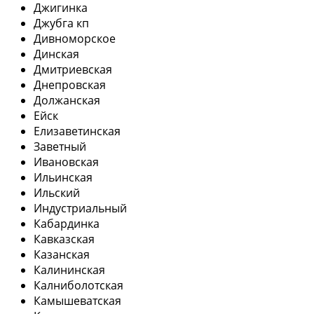
Джигинка
Джубга кп
Дивноморское
Динская
Дмитриевская
Днепровская
Должанская
Ейск
Елизаветинская
Заветный
Ивановская
Ильинская
Ильский
Индустриальный
Кабардинка
Кавказская
Казанская
Калининская
Калниболотская
Камышеватская