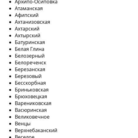
Архипо-Осиповка
Атаманская
Афипский
Ахтанизовская
Ахтарский
Ахтырский
Батуринская
Белая Глина
Белозерный
Белореченск
Березанская
Березовый
Бесскорбная
Бриньковская
Брюховецкая
Варениковская
Васюринская
Великовечное
Венцы
Верхнебаканский
Веселое