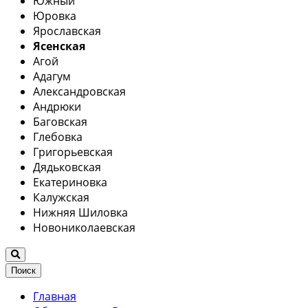
Южный
Юровка
Ярославская
Ясенская
Агой
Адагум
Александровская
Андрюки
Баговская
Глебовка
Григорьевская
Дядьковская
Екатериновка
Калужская
Нижняя Шиловка
Новониколаевская
Поиск
Главная