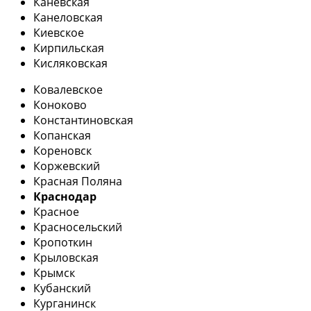
Каневская
Канеловская
Киевское
Кирпильская
Кисляковская
Ковалевское
Коноково
Константиновская
Копанская
Кореновск
Коржевский
Красная Поляна
Краснодар
Красное
Красносельский
Кропоткин
Крыловская
Крымск
Кубанский
Курганинск