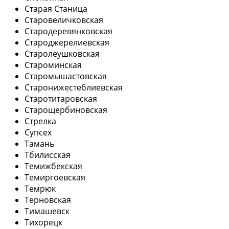
Старая Станица
Старовеличковская
Стародеревянковская
Староджерелиевская
Старолеушковская
Староминская
Старомышастовская
Старонижестеблиевская
Старотитаровская
Старощербиновская
Стрелка
Супсех
Тамань
Тбилисская
Темижбекская
Темиргоевская
Темрюк
Терновская
Тимашевск
Тихорецк