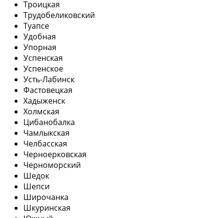
Троицкая
Трудобеликовский
Туапсе
Удобная
Упорная
Успенская
Успенское
Усть-Лабинск
Фастовецкая
Хадыженск
Холмская
Цибанобалка
Чамлыкская
Челбасская
Черноерковская
Черноморский
Шедок
Шепси
Широчанка
Шкуринская