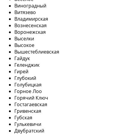
Виноградный
Витязево
Владимирская
Вознесенская
Воронежская
Выселки
Высокое
Вышестеблиевская
Гайдук
Геленджик
Гирей
Глубокий
Голубицкая
Горное Лоо
Горячий Ключ
Гостагаевская
Гривенская
Губская
Гулькевичи
Двубратский