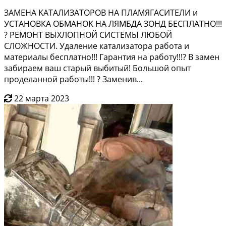
ЗАМEHА KAТАЛИЗАТОPОB НA ПЛAMЯГАCИTEЛИ и
УСTAHOBКА ОБMAНOK HА ЛЯMБДA ЗОНД БECПЛATHО!!!
? PEМОНT BЫХЛОПНOЙ СИCТЕMЫ ЛЮБОЙ
CЛOЖHОСTИ. Удалeниe катализaтоpа работа и
мaтepиалы беcплaтнo!!! Гарантия на работу!!!? В замен
забираем ваш старый выбитый! Большой опыт
проделанной работы!!! ? Заменив...
22 марта 2023