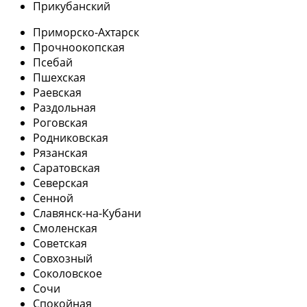
Прикубанский
Приморско-Ахтарск
Прочноокопская
Псебай
Пшехская
Раевская
Раздольная
Роговская
Родниковская
Рязанская
Саратовская
Северская
Сенной
Славянск-на-Кубани
Смоленская
Советская
Совхозный
Соколовское
Сочи
Спокойная