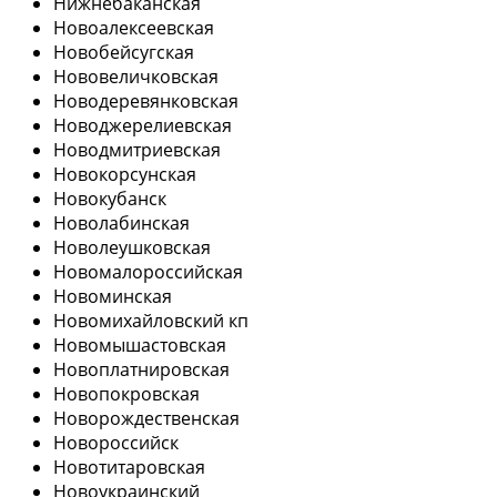
Нижнебаканская
Новоалексеевская
Новобейсугская
Нововеличковская
Новодеревянковская
Новоджерелиевская
Новодмитриевская
Новокорсунская
Новокубанск
Новолабинская
Новолеушковская
Новомалороссийская
Новоминская
Новомихайловский кп
Новомышастовская
Новоплатнировская
Новопокровская
Новорождественская
Новороссийск
Новотитаровская
Новоукраинский