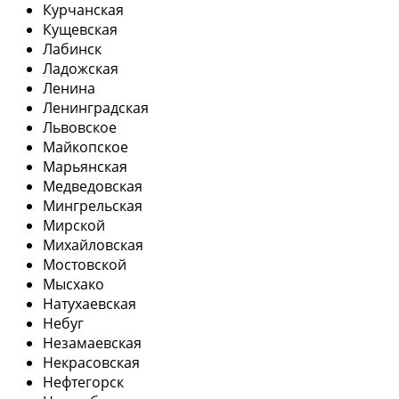
Курчанская
Кущевская
Лабинск
Ладожская
Ленина
Ленинградская
Львовское
Майкопское
Марьянская
Медведовская
Мингрельская
Мирской
Михайловская
Мостовской
Мысхако
Натухаевская
Небуг
Незамаевская
Некрасовская
Нефтегорск