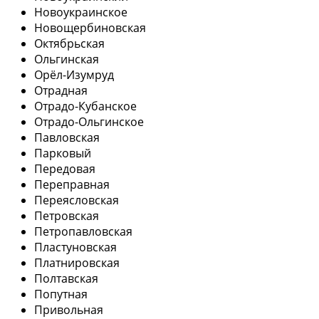
Новоукраинское
Новощербиновская
Октябрьская
Ольгинская
Орёл-Изумруд
Отрадная
Отрадо-Кубанское
Отрадо-Ольгинское
Павловская
Парковый
Передовая
Переправная
Переясловская
Петровская
Петропавловская
Пластуновская
Платнировская
Полтавская
Попутная
Привольная