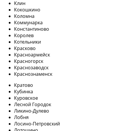
Клин
Кокошкино
Коломна
Коммунарка
Константиново
Королев
Котельники
Красково
Красноармейск
Красногорск
Краснозаводск
Краснознаменск
Кратово
Кубинка
Куровское
Лесной Городок
Ликино-Дулево
Лобня
Лосино-Петровский
Лотошино