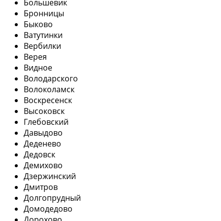
Большевик
Бронницы
Быково
Ватутинки
Вербилки
Верея
Видное
Володарского
Волоколамск
Воскресенск
Высоковск
Глебовский
Давыдово
Деденево
Дедовск
Демихово
Дзержинский
Дмитров
Долгопрудный
Домодедово
Дорохово