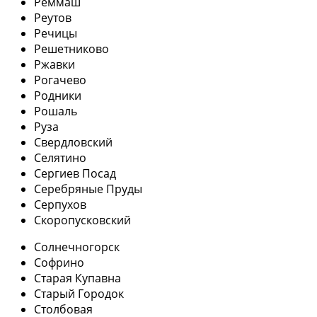
Реммаш
Реутов
Речицы
Решетниково
Ржавки
Рогачево
Родники
Рошаль
Руза
Свердловский
Селятино
Сергиев Посад
Серебряные Пруды
Серпухов
Скоропусковский
Солнечногорск
Софрино
Старая Купавна
Старый Городок
Столбовая