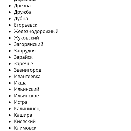
Дрезна
Дружба
Дубна
Егорьевск
Железнодорожный
Жуковский
Загорянский
Запрудня
Зарайск
Заречье
Звенигород
Ивантеевка
Икша
Ильинский
Ильинское
Истра
Калининец
Кашира
Киевский
Климовск