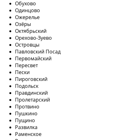
Обухово
Одинцово
Ожерелье
Озёры
Октябрьский
Орехово-Зуево
Островцы
Павловский Посад
Первомайский
Пересвет
Пески
Пироговский
Подольск
Правдинский
Пролетарский
Протвино
Пушкино
Пущино
Развилка
Раменское