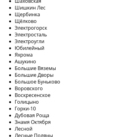
Шаховская
Шишкин Лес
Щербинка
Щёлково
Электрогорск
Электросталь
Электроугли
Юбилейный
Яхрома
Ашукино
Большие Вяземы
Большие Дворы
Большое Буньково
Воровского
Воскресенское
Голицыно
Горки-10
Дубовая Роща
Знамя Октября
Лесной
Лесные Поляны