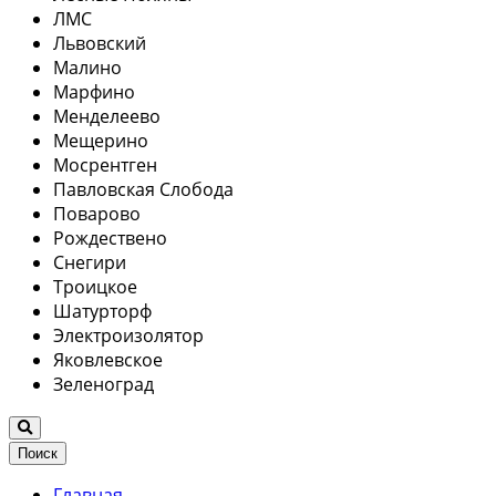
ЛМС
Львовский
Малино
Марфино
Менделеево
Мещерино
Мосрентген
Павловская Слобода
Поварово
Рождествено
Снегири
Троицкое
Шатурторф
Электроизолятор
Яковлевское
Зеленоград
Поиск
Главная