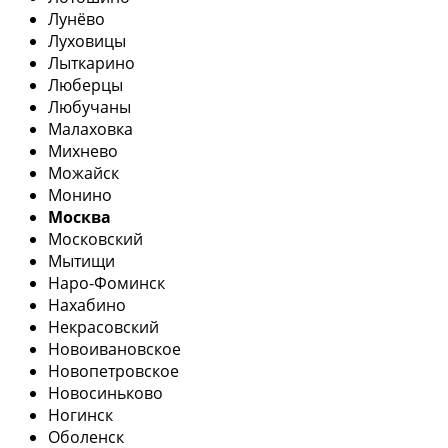
Лунёво
Луховицы
Лыткарино
Люберцы
Любучаны
Малаховка
Михнево
Можайск
Монино
Москва
Московский
Мытищи
Наро-Фоминск
Нахабино
Некрасовский
Новоивановское
Новопетровское
Новосиньково
Ногинск
Оболенск