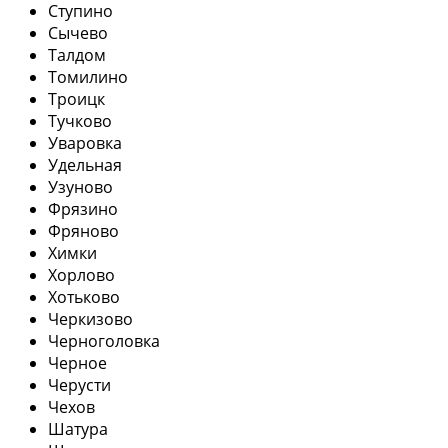
Ступино
Сычево
Талдом
Томилино
Троицк
Тучково
Уваровка
Удельная
Узуново
Фрязино
Фряново
Химки
Хорлово
Хотьково
Черкизово
Черноголовка
Черное
Черусти
Чехов
Шатура