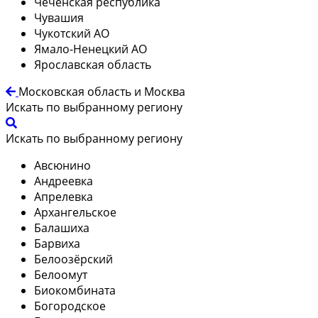
Чеченская республика
Чувашия
Чукотский АО
Ямало-Ненецкий АО
Ярославская область
Московская область и Москва
Искать по выбранному региону
Искать по выбранному региону
Авсюнино
Андреевка
Апрелевка
Архангельское
Балашиха
Барвиха
Белоозёрский
Белоомут
Биокомбината
Богородское