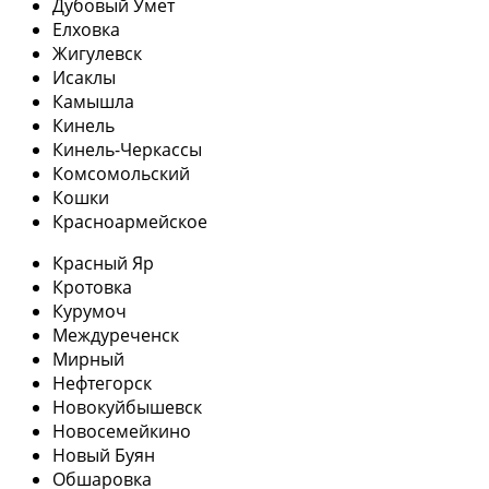
Дубовый Умет
Елховка
Жигулевск
Исаклы
Камышла
Кинель
Кинель-Черкассы
Комсомольский
Кошки
Красноармейское
Красный Яр
Кротовка
Курумоч
Междуреченск
Мирный
Нефтегорск
Новокуйбышевск
Новосемейкино
Новый Буян
Обшаровка