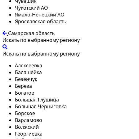
Чувашия
Чукотский АО
Ямало-Ненецкий АО
Ярославская область
Самарская область
Искать по выбранному региону
Искать по выбранному региону
Алексеевка
Балашейка
Безенчук
Береза
Богатое
Большая Глушица
Большая Черниговка
Борское
Варламово
Волжский
Георгиевка