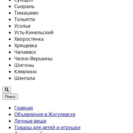
Сызрань
Тимашево
Тольятти
Усолье
Усть-Кинельский
Хворостянка
Хрящевка
Чапаевск
Челно-Вершины
Шигоны
Клявлино
Шентала
Поиск
Главная
Объявления в Жигулевске
Личные вещи
Товары для детей и игрушки