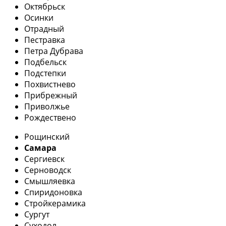
Октябрьск
Осинки
Отрадный
Пестравка
Петра Дубрава
Подбельск
Подстепки
Похвистнево
Прибрежный
Приволжье
Рождествено
Рощинский
Самара
Сергиевск
Серноводск
Смышляевка
Спиридоновка
Стройкерамика
Сургут
Суходол