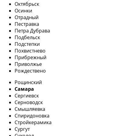
Октябрьск
Осинки
Отрадный
Пестравка
Петра Дубрава
Подбельск
Подстепки
Похвистнево
Прибрежный
Приволжье
Рождествено
Рощинский
Самара
Сергиевск
Серноводск
Смышляевка
Спиридоновка
Стройкерамика
Сургут
Суходол