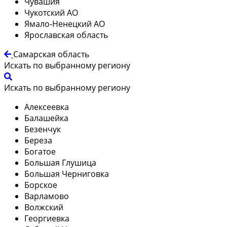
Чувашия
Чукотский АО
Ямало-Ненецкий АО
Ярославская область
Самарская область
Искать по выбранному региону
Искать по выбранному региону
Алексеевка
Балашейка
Безенчук
Береза
Богатое
Большая Глушица
Большая Черниговка
Борское
Варламово
Волжский
Георгиевка