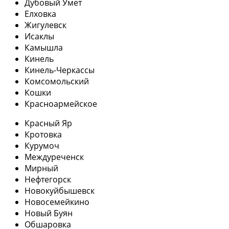
Дубовый Умет
Елховка
Жигулевск
Исаклы
Камышла
Кинель
Кинель-Черкассы
Комсомольский
Кошки
Красноармейское
Красный Яр
Кротовка
Курумоч
Междуреченск
Мирный
Нефтегорск
Новокуйбышевск
Новосемейкино
Новый Буян
Обшаровка