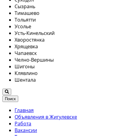
Сызрань
Тимашево
Тольятти
Усолье
Усть-Кинельский
Хворостянка
Хрящевка
Чапаевск
Челно-Вершины
Шигоны
Клявлино
Шентала
Поиск
Главная
Объявления в Жигулевске
Работа
Вакансии