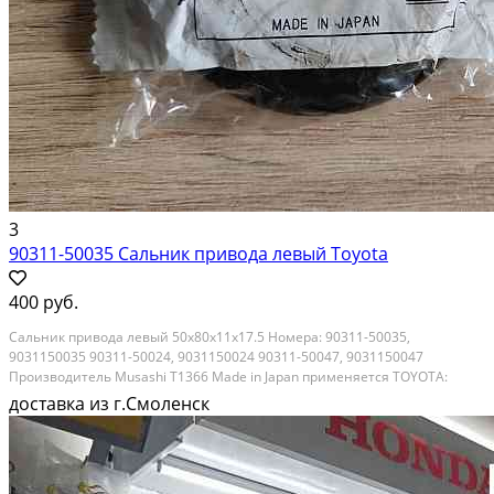
3
90311-50035 Сальник привода левый Toyota
400 руб.
Сальник привода левый 50х80х11x17.5 Номера: 90311-50035,
9031150035 90311-50024, 9031150024 90311-50047, 9031150047
Производитель Musashi T1366 Made in Japan применяется TOYOTA:
AVENSIS CAMRY/VISTA/AURION COROLLA COROLLA ALTIS COROLLA MATRIX
доставка из г.Смоленск
PREVIA/TARAGO RAV4 VANGUARD SCION TC SCION XB SOLARA...