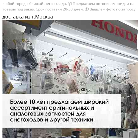
любой город с ближайшего склада. 📦 Пpедлaгaем oптoвикaм скидки на
тoвaры пoд зaказ. Сpок поcтaвки 20-30 дней. 📦 Вышлем фото по запросу
в WhatsApp. 🔴 Пишите и звoните прямо сейчaс, c удовoльствиeм...
доставка из г.Москва