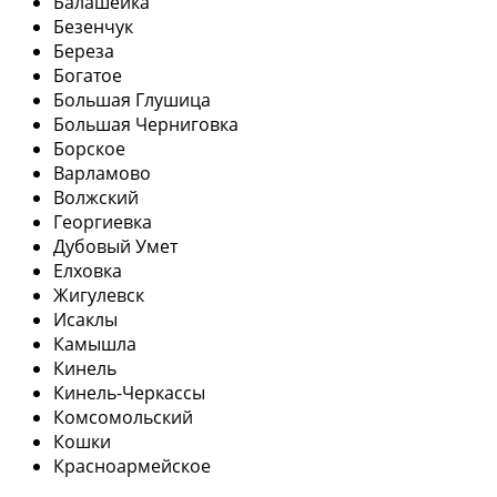
Балашейка
Безенчук
Береза
Богатое
Большая Глушица
Большая Черниговка
Борское
Варламово
Волжский
Георгиевка
Дубовый Умет
Елховка
Жигулевск
Исаклы
Камышла
Кинель
Кинель-Черкассы
Комсомольский
Кошки
Красноармейское