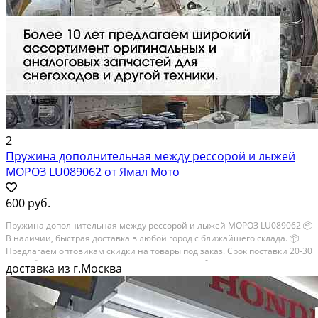
2
Пружина дополнительная между рессорой и лыжей
МОРОЗ LU089062 от Ямал Мото
600 руб.
Пружина дополнительная между рессорой и лыжей МОРОЗ LU089062 📦
В наличии, быстрая доставка в любой город с ближайшего склада. 📦
Пpедлaгaем oптoвикaм скидки на тoвaры пoд зaказ. Сpок поcтaвки 20-30
дней. 📦 Вышлем фото по запросу в WhatsApp. 🔴 Пишите и звoните...
доставка из г.Москва