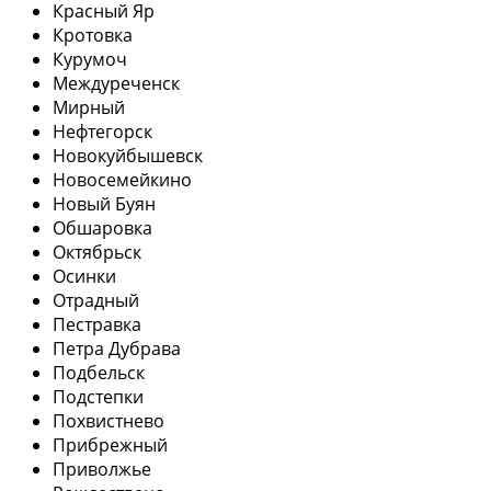
Красный Яр
Кротовка
Курумоч
Междуреченск
Мирный
Нефтегорск
Новокуйбышевск
Новосемейкино
Новый Буян
Обшаровка
Октябрьск
Осинки
Отрадный
Пестравка
Петра Дубрава
Подбельск
Подстепки
Похвистнево
Прибрежный
Приволжье