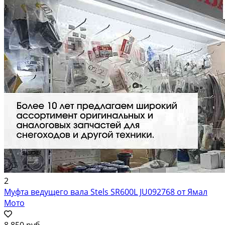
2
Муфта ведущего вала Stels SR600L JU092768 от Ямал
Мото
8 850 руб.