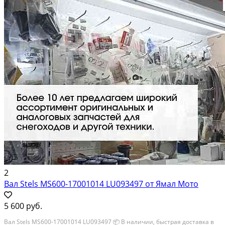
2
Вал Stels MS600-17001014 LU093497 от Ямал Мото
5 600 руб.
Вал Stels MS600-17001014 LU093497 📦 В наличии, быстрая доставка в