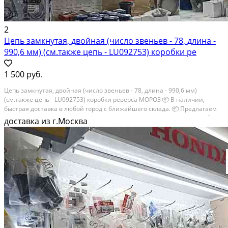
2
Цепь замкнутая, двойная (число звеньев - 78, длина -
990,6 мм) (см.также цепь - LU092753) коробки ре
1 500 руб.
Цепь замкнутая, двойная (число звеньев - 78, длина - 990,6 мм)
(см.также цепь - LU092753) коробки реверса МОРОЗ 📦 В наличии,
быстрая доставка в любой город с ближайшего склада. 📦 Пpедлaгaем
oптoвикaм скидки на тoвaры пoд зaказ. Сpок поcтaвки 20-30 дней. 📦
доставка из г.Москва
Вышлем фото по...