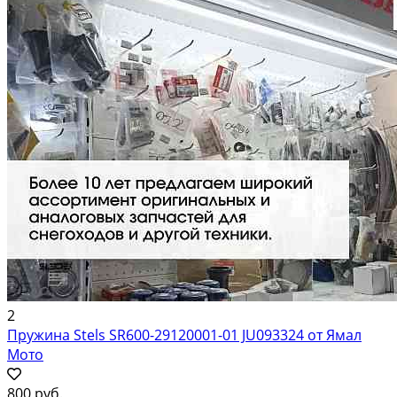
2
Пружина Stels SR600-29120001-01 JU093324 от Ямал
Мото
800 руб.