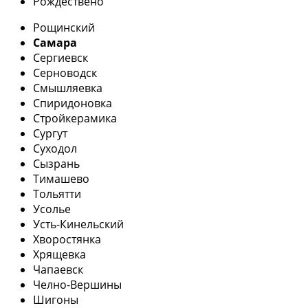
Рождествено
Рощинский
Самара
Сергиевск
Серноводск
Смышляевка
Спиридоновка
Стройкерамика
Сургут
Суходол
Сызрань
Тимашево
Тольятти
Усолье
Усть-Кинельский
Хворостянка
Хрящевка
Чапаевск
Челно-Вершины
Шигоны