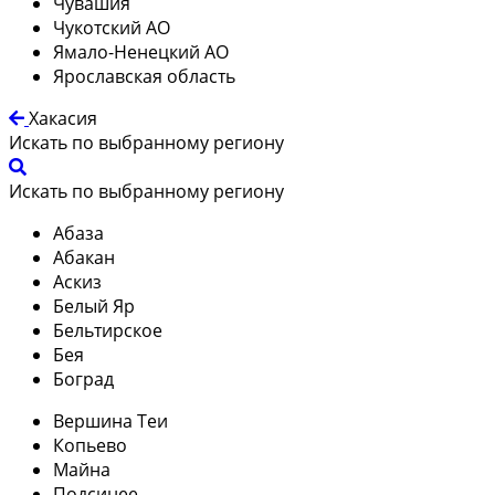
Чувашия
Чукотский АО
Ямало-Ненецкий АО
Ярославская область
Хакасия
Искать по выбранному региону
Искать по выбранному региону
Абаза
Абакан
Аскиз
Белый Яр
Бельтирское
Бея
Боград
Вершина Теи
Копьево
Майна
Подсинее