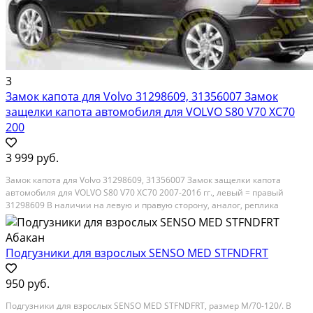
3
Замок капота для Volvo 31298609, 31356007 Замок
защелки капота автомобиля для VOLVO S80 V70 XC70
200
3 999 руб.
Замок капота для Volvo 31298609, 31356007 Замок защелки капота
автомобиля для VOLVO S80 V70 XC70 2007-2016 гг., левый = правый
31298609 В наличии на левую и правую сторону, аналог, реплика
отличного качества 31298609, 31356007 · Уточняйте у менеджера
Защелка капота, механизм крепления в сборе...
Подгузники для взрослых SENSO MED STFNDFRT
950 руб.
Подгузники для взрослых SENSO MED STFNDFRT, размер М/70-120/. В