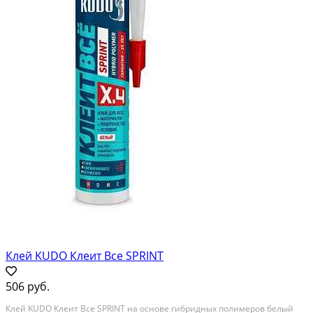
Клей KUDO Клеит Все SPRINT
506 руб.
Клей KUDO Клеит Все SPRINT на основе гибридных полимеров белый