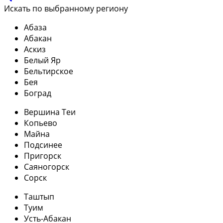
Искать по выбранному региону
Абаза
Абакан
Аскиз
Белый Яр
Бельтирское
Бея
Боград
Вершина Теи
Копьево
Майна
Подсинее
Пригорск
Саяногорск
Сорск
Таштып
Туим
Усть-Абакан