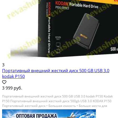
3
Портативный внешний жесткий диск 500 GB USB 3.0
kodak P150
3 999 руб.
Портативный внешний жесткий диск 500 GB USB 3.0 kodak P150 Kodak
P150 Портативный внешний жесткий диск 500gb USB 3.0 KODAK P150
Портативный жесткий диск • Большая емкость • Больше места для
хранения Обеспечивает большое пространство для хранения
фотографии, музыка, фильмы, данные всё можно...