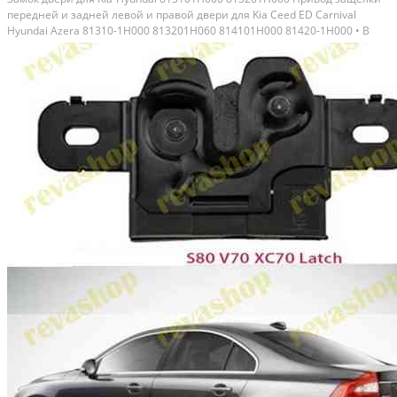
передней и задней левой и правой двери для Kia Ceed ED Carnival
Hyundai Azera 81310-1H000 813201H060 814101H000 81420-1H000 • В
наличии на левую переднюю сторону, аналог, реплика отличного
качества · На остальные двери под заказ ·...