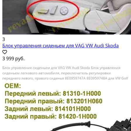
3
Блок управления сиденьем для VAG VW Audi Skoda
3 999 руб.
Блок управления сиденьем для VAG VW Audi Skoda Блок управления
сиденьем легкового автомобиля, переключатель регулировки
переднего левого, правого сиденья 8E0959747A 8E0959748A для VW Golf
MK5 Passat B6 Bora Audi A3 A4 S4 A6 S6 • Цена указана за один блок
управления сиденьем легкового автомобиля....