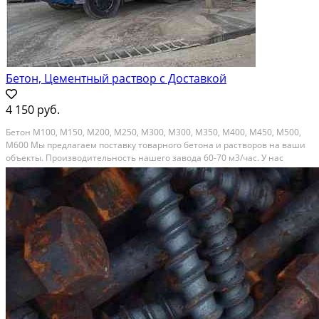
Бетон, Цементный раствор с Доставкой
4 150 руб.
Бетон М100, М150, М200, М250, М300, М300, М350, М400, М450, М500,
М600 Мы предлагаем поставку товарного бетона и растворов на ваши
объекты. Производительность нашего завода 60-70 м3/час. У нас
собственная лаборатория для проведения испытаний и проверки
качества бетона. Есть все сертификаты на...