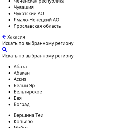
Чеченская республика
Чувашия
Чукотский АО
Ямало-Ненецкий АО
Ярославская область
Хакасия
Искать по выбранному региону
Искать по выбранному региону
Абаза
Абакан
Аскиз
Белый Яр
Бельтирское
Бея
Боград
Вершина Теи
Копьево
Майна