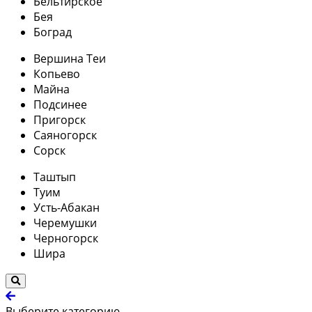
Бельтирское
Бея
Боград
Вершина Теи
Копьево
Майна
Подсинее
Пригорск
Саяногорск
Сорск
Таштып
Туим
Усть-Абакан
Черемушки
Черногорск
Шира
Выберите категорию