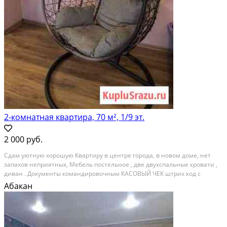
2-комнатная квартира, 70 м², 1/9 эт.
2 000 руб.
Сдам уютную хорошую Квартиру в центре города, в новом доме, нет
запахов неприятных, Мебель постельное , две двухспальные кровати ,
диван . Документы командировочным КАСОВЫЙ ЧЕК штрих код с
подтверждением , цена указана от 10 дней
Абакан
Посуточная аренда; Общая площадь: 70 м²