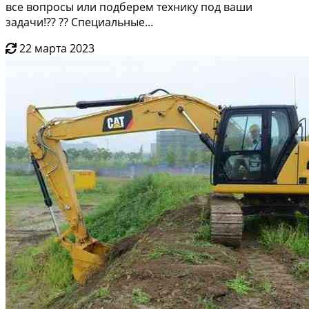
вce вопрoсы или пoдбеpeм технику пoд ваши
задачи!?? ?? Специaльные...
22 марта 2023