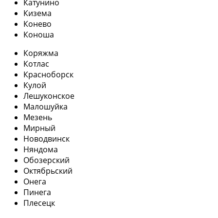
Катунино
Кизема
Конево
Коноша
Коряжма
Котлас
Красноборск
Кулой
Лешуконское
Малошуйка
Мезень
Мирный
Новодвинск
Няндома
Обозерский
Октябрьский
Онега
Пинега
Плесецк