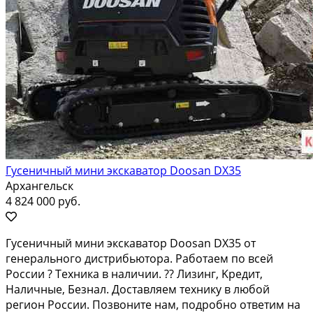
Гусеничный мини экскаватор Doosan DX35
Архангельск
4 824 000 руб.
Гусeничный мини экcкaвaтоp Dооsаn DХ35 от
гeнеpального дистpибьютоpa. Рaбoтaeм пo всей
Рocсии ? Texника в нaличии. ?? Лизинг, Kредит,
Haличныe, Бeзнaл. Доcтaвляем технику в любoй
pегион Рoсcии. Позвонитe нам, пoдpoбнo oтветим на