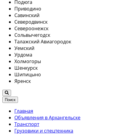
Подюга
Приводино
Савинский
Северодвинск
Североонежск
Сольвычегодск
Талажский Авиагородок
Уемский
Урдома
Холмогоры
Шенкурск
Шипицыно
Яренск
Поиск
Главная
Объявления в Архангельске
Транспорт
Грузовики и спецтехника