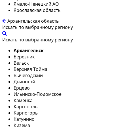
Ямало-Ненецкий АО
Ярославская область
Архангельская область
Искать по выбранному региону
Искать по выбранному региону
Архангельск
Березник
Вельск
Верхняя Тойма
Вычегодский
Двинской
Ерцево
Ильинско-Подомское
Каменка
Каргополь
Карпогоры
Катунино
Кизема