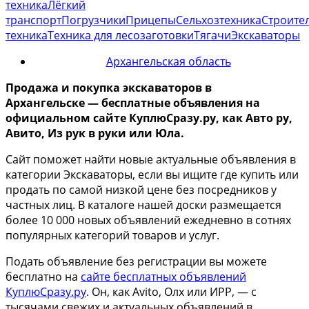
техника
Лёгкий
транспорт
Погрузчики
Прицепы
Сельхозтехника
Строите
техника
Техника для лесозаготовки
Тягачи
Экскаваторы
Архангельская область
Продажа и покупка экскаваторов
в
Архангельске
— бесплатные объявления на
официальном сайте КуплюСразу.ру, как Авто ру,
Авито, Из рук в руки или Юла.
Сайт поможет найти новые актуальные объявления в
категории Экскаваторы, если вы ищите где купить или
продать по самой низкой цене без посредников у
частных лиц. В каталоге нашей доски размещается
более 10 000 новых объявлений ежедневно в сотнях
популярных категорий товаров и услуг.
Подать объявление без регистрации вы можете
бесплатно на
сайте бесплатных объявлений
КуплюСразу.ру
. Он, как Avito, Олх или ИРР, — с
тысячами свежих и актуальных объявлений в