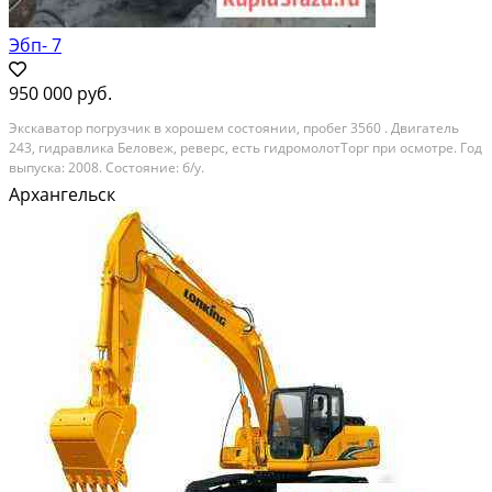
Эбп- 7
950 000 руб.
Экскаватор погрузчик в хорошем состоянии, пробег 3560 . Двигатель
243, гидравлика Беловеж, реверс, есть гидромолотТорг при осмотре. Год
выпуска: 2008. Состояние: б/у.
Архангельск