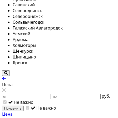
Савинский
Северодвинск
Североонежск
Сольвычегодск
Талажский Авиагородок
Уемский
Урдома
Холмогоры
Шенкурск
Шипицыно
Яренск
Цена
руб.
Не важно
Не важно
Применить
Цена