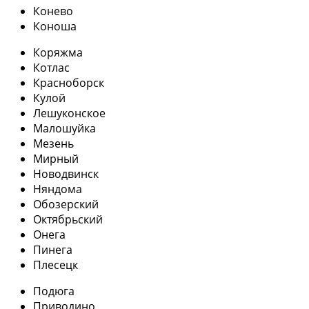
Конево
Коноша
Коряжма
Котлас
Красноборск
Кулой
Лешуконское
Малошуйка
Мезень
Мирный
Новодвинск
Няндома
Обозерский
Октябрьский
Онега
Пинега
Плесецк
Подюга
Приводино