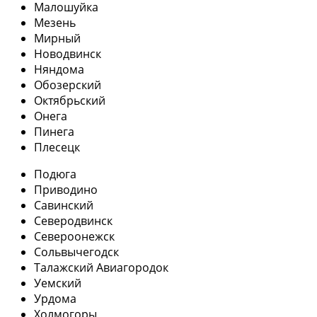
Малошуйка
Мезень
Мирный
Новодвинск
Няндома
Обозерский
Октябрьский
Онега
Пинега
Плесецк
Подюга
Приводино
Савинский
Северодвинск
Североонежск
Сольвычегодск
Талажский Авиагородок
Уемский
Урдома
Холмогоры