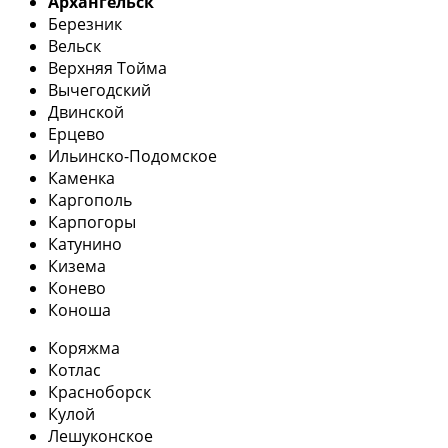
Архангельск
Березник
Вельск
Верхняя Тойма
Вычегодский
Двинской
Ерцево
Ильинско-Подомское
Каменка
Каргополь
Карпогоры
Катунино
Кизема
Конево
Коноша
Коряжма
Котлас
Красноборск
Кулой
Лешуконское