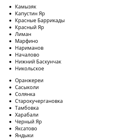
Камызяк
Капустин Яр
Красные Баррикады
Красный Яр
Лиман
Марфино
Нариманов
Началово
Нижний Баскунчак
Никольское
Оранжереи
Сасыколи
Солянка
Старокучергановка
Тамбовка
Харабали
Черный Яр
Яксатово
Яндыки