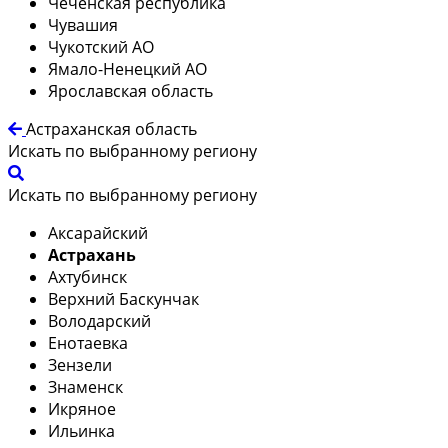
Чеченская республика
Чувашия
Чукотский АО
Ямало-Ненецкий АО
Ярославская область
Астраханская область
Искать по выбранному региону
Искать по выбранному региону
Аксарайский
Астрахань
Ахтубинск
Верхний Баскунчак
Володарский
Енотаевка
Зензели
Знаменск
Икряное
Ильинка