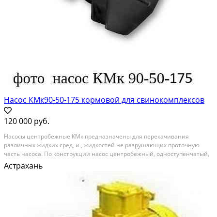
Насос КМк90-50-175 кормовой для свинокомплексов
120 000 руб.
Насосы центробежные КМк предназначены для перекачивания
различных жидких сред, и , жидкостей не разрушающих проточную
часть насоса. По конструкции насос центробежный, одноступенчатый,
консольно-моноблочный с открытым рабочим колесом.
Астрахань
Перекачиваемая жидкость должна иметь: Плотность не более 1200...