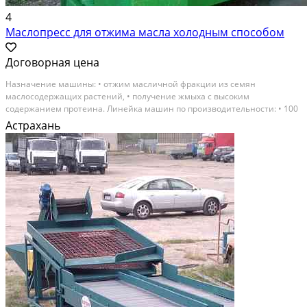
4
Маслопресс для отжима масла холодным способом
Договорная цена
Назначение машины: • отжим масличной фракции из семян
маслосодержащих растений, • получение жмыха с высоким
содержанием протеина. Линейка машин по производительности: • 100
кг сырья в 1 час, • 200 кг сырья в 1 час, • 500 кг сырья в 1 час.
Астрахань
Особенности: • Маслосодержащие семена подвергаются...