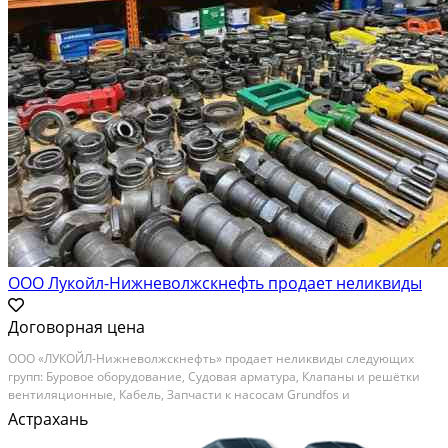
ООО Лукойл-Нижневолжскнефть продает неликвиды
Договорная цена
ООО «ЛУКОЙЛ-Нижневолжскнефть» продает неликвиды следующих
групп: Буровое оборудование, Судовая арматура, Клапаны и решётки
вентиляционные, Кабель, Запчасти к насосам Grundfos и
компрессорам, Лампы, Пускорегулирующее оборудование,
Астрахань
Комплектующие к противопожарной системе FireDos, КИП, Трубы...