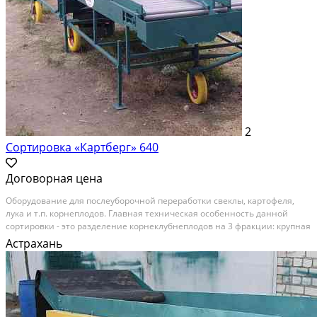
2
Сортировка «Картберг» 640
Договорная цена
Оборудование для послеуборочной переработки свеклы, картофеля,
лука и т.п. корнеплодов. Главная техническая особенность данной
сортировки - это разделение корнеклубнеплодов на 3 фракции: крупная
товарная, семенная, мелкая, а также трансформация инспекционного
Астрахань
стола в отдельную машину. Назначение...