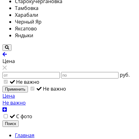
Старокучергановка
Тамбовка
Харабали
Черный Яр
Яксатово
Яндыки
Цена
руб.
Не важно
Не важно
Применить
Цена
Не важно
С фото
Поиск
Главная