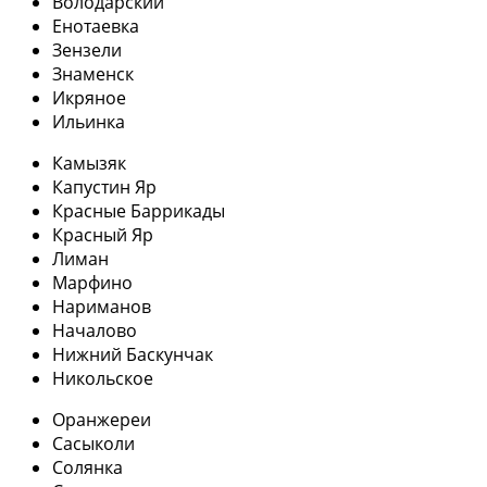
Володарский
Енотаевка
Зензели
Знаменск
Икряное
Ильинка
Камызяк
Капустин Яр
Красные Баррикады
Красный Яр
Лиман
Марфино
Нариманов
Началово
Нижний Баскунчак
Никольское
Оранжереи
Сасыколи
Солянка