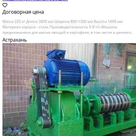
Договорная цена
Масса 220 кг Длина 3800 мм Ширина 800-1300 мм Высота 1600 мм
Материал корпуса - сталь Производительность 5-9 т/ч Машина
предназначена для мытья овощей и картофеля, в том числе и раннего.
Особенности: • С торца барабана имеются загрузочные и выгрузные
Астрахань
лотки. • Привод машины осуществляется от...