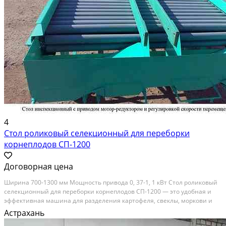
4
Стол роликовый селекционный для переборки
корнеплодов СП-1200
Договорная цена
Ширина 700-1300 мм Мощность привода 0, 37-1, 1 кВт Стол роликовый
селекционный для переборки корнеплодов СП-1200 — это удобная и
эффективная машина для разделения картофеля, свеклы, моркови и
других корнеплодов по размеру, форме и качеству. Особенности: •
Астрахань
Обладает высокой производительностью,...