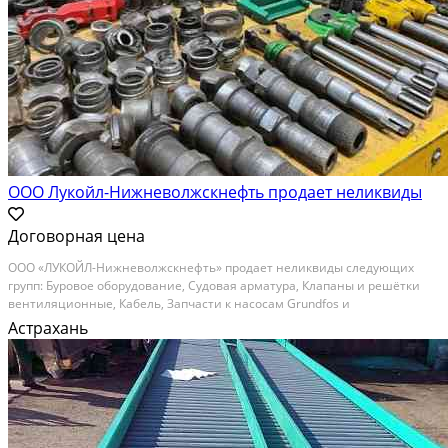
ООО Лукойл-Нижневолжскнефть продает неликвиды
Договорная цена
ООО «ЛУКОЙЛ-Нижневолжскнефть» продает неликвиды следующих
групп: Буровое оборудование, Судовая арматура, Клапаны и решётки
вентиляционные, Кабель, Запчасти к насосам Grundfos и
компрессорам, Лампы, Пускорегулирующее оборудование,
Астрахань
Комплектующие к противопожарной системе FireDos, КИП, Трубы...