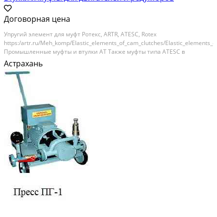
Договорная цена
Упругий элемент для муфт Ротекс, ARTR, ATESC, Rotex
https:/artr.ru/Meh_komp/Elastic_elements_of_cam_clutches/Elastic_elements_
Промышленные муфты и втулки AT Также муфты типа ATESC в
ассортименте. Зубчатые муфты SNL и втулки из полиамида Муфты ATFS,
Астрахань
ATGS, ATCHН Муфта звездочка