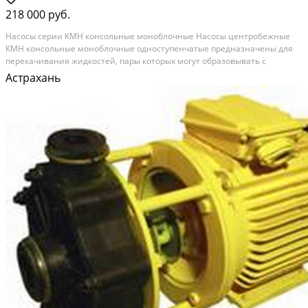
218 000 руб.
Насосы серии КМН консольные моноблочные Насосы центробежные
КМН консольные моноблочные одноступенчатые предназначены для
перекачивания жидкостей, пары которых могут образовывать с
воздухом взрывоопасные смеси, категорий IIА и IIВ групп Т1, Т2, Т3, Т4 по
Астрахань
ГОСТ 12.1.011-78 Перекачиваемые жидкости -...