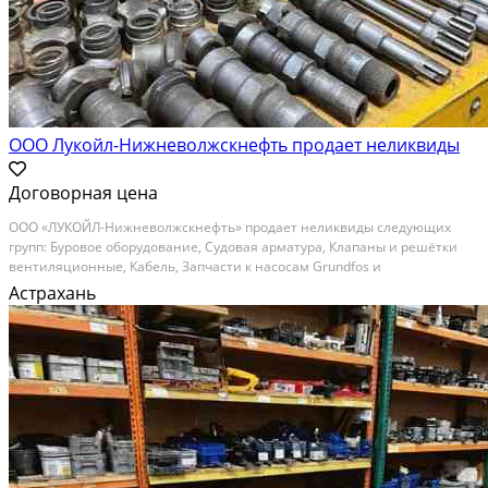
ООО Лукойл-Нижневолжскнефть продает неликвиды
Договорная цена
ООО «ЛУКОЙЛ-Нижневолжскнефть» продает неликвиды следующих
групп: Буровое оборудование, Судовая арматура, Клапаны и решётки
вентиляционные, Кабель, Запчасти к насосам Grundfos и
компрессорам, Лампы, Пускорегулирующее оборудование,
Астрахань
Комплектующие к противопожарной системе FireDos, КИП, Трубы...