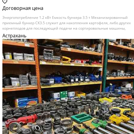
Договорная цена
Энергопотребление 1.2 кВт Емкость бункера 3.5 т Механизированный
приемный бункер СК3.5 служит для накопления картофеля, либо других
корнеплодов для последующей подачи на сортировальные машины,
переборочные столы, перегрузчики, конвейеры и т.д. Особенности:
Астрахань
Приспособлен для выгрузки корнеплодов...