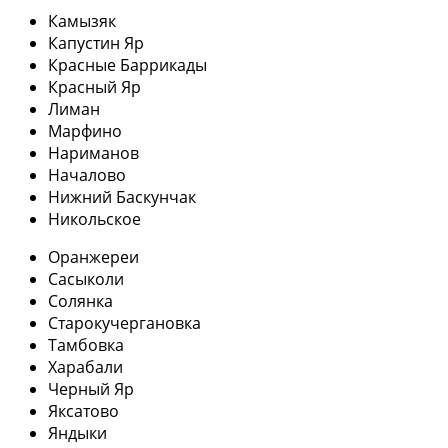
Камызяк
Капустин Яр
Красные Баррикады
Красный Яр
Лиман
Марфино
Нариманов
Началово
Нижний Баскунчак
Никольское
Оранжереи
Сасыколи
Солянка
Старокучергановка
Тамбовка
Харабали
Черный Яр
Яксатово
Яндыки