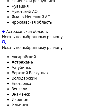
Чеченская республика
Чувашия
Чукотский АО
Ямало-Ненецкий АО
Ярославская область
Астраханская область
Искать по выбранному региону
Искать по выбранному региону
Аксарайский
Астрахань
Ахтубинск
Верхний Баскунчак
Володарский
Енотаевка
Зензели
Знаменск
Икряное
Ильинка