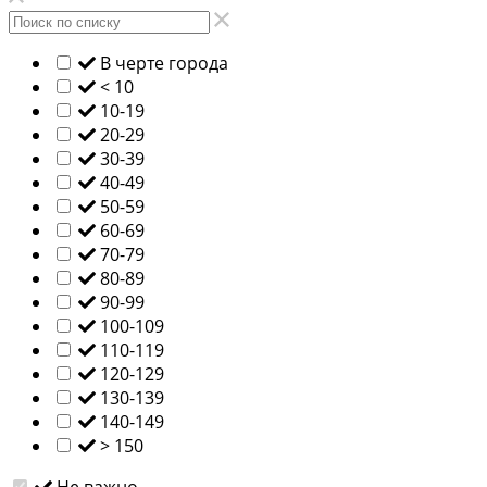
В черте города
< 10
10-19
20-29
30-39
40-49
50-59
60-69
70-79
80-89
90-99
100-109
110-119
120-129
130-139
140-149
> 150
Не важно