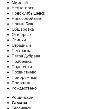
Мирный
Нефтегорск
Новокуйбышевск
Новосемейкино
Новый Буян
Обшаровка
Октябрьск
Осинки
Отрадный
Пестравка
Петра Дубрава
Подбельск
Подстепки
Похвистнево
Прибрежный
Приволжье
Рождествено
Рощинский
Самара
Сергиевск