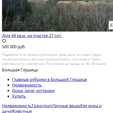
Дом 48 кв.м. на участке 27 сот.
500 000 руб.
Подробности по телефону Категория: дома, дачи, коттеджи. Адрес:
самарская область, большеглушицкий район, село морша. Право
собственности: собственник. Расстояние до города, км: 90. Материал
стен: кирпич. Вид объекта: дома. Этажей в доме: 1
Большая Глушица
Главные рубрики в Большой Глушице
Недвижимость
Дома, дачи, коттеджи
Купить
Недвижимость
Транспорт
Личные вещи
Для дома и
дачи
Животные