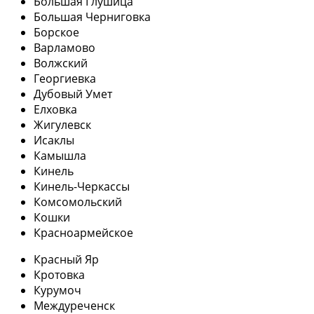
Большая Глушица
Большая Черниговка
Борское
Варламово
Волжский
Георгиевка
Дубовый Умет
Елховка
Жигулевск
Исаклы
Камышла
Кинель
Кинель-Черкассы
Комсомольский
Кошки
Красноармейское
Красный Яр
Кротовка
Курумоч
Междуреченск