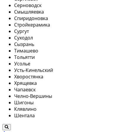
Серноводск
Смышляевка
Спиридоновка
Стройкерамика
Сургут
Суходол
Сызрань
Тимашево
Тольятти
Усолье
Усть-Кинельский
Хворостянка
Хрящевка
Чапаевск
Челно-Вершины
Шигоны
Клявлино
Шентала