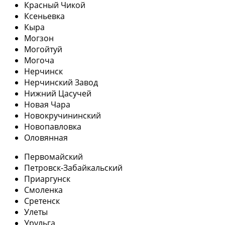
Красный Чикой
Ксеньевка
Кыра
Могзон
Могойтуй
Могоча
Нерчинск
Нерчинский Завод
Нижний Цасучей
Новая Чара
Новокручининский
Новопавловка
Оловянная
Первомайский
Петровск-Забайкальский
Приаргунск
Смоленка
Сретенск
Улеты
Урульга