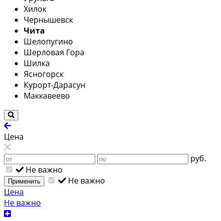
Хилок
Чернышевск
Чита
Шелопугино
Шерловая Гора
Шилка
Ясногорск
Курорт-Дарасун
Маккавеево
Цена
руб.
Не важно
Не важно
Применить
Цена
Не важно