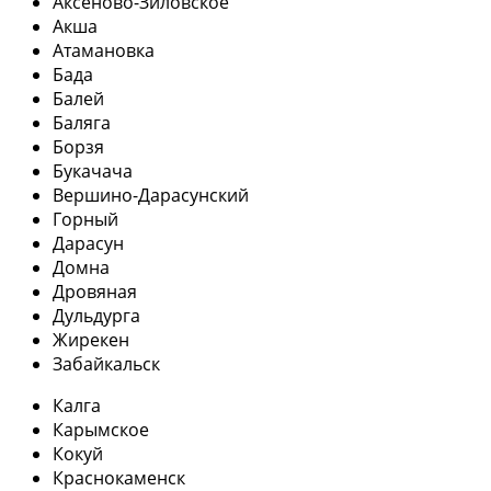
Аксеново-Зиловское
Акша
Атамановка
Бада
Балей
Баляга
Борзя
Букачача
Вершино-Дарасунский
Горный
Дарасун
Домна
Дровяная
Дульдурга
Жирекен
Забайкальск
Калга
Карымское
Кокуй
Краснокаменск