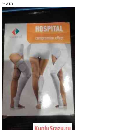
ярких цветовых акцентов афропричёскам, французским косах и любым
Чита
креативным образам!