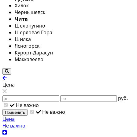
Хилок
Чернышевск
Чита
Шелопугино
Шерловая Гора
Шилка
Ясногорск
Курорт-Дарасун
Маккавеево
Цена
руб.
Не важно
Не важно
Применить
Цена
Не важно