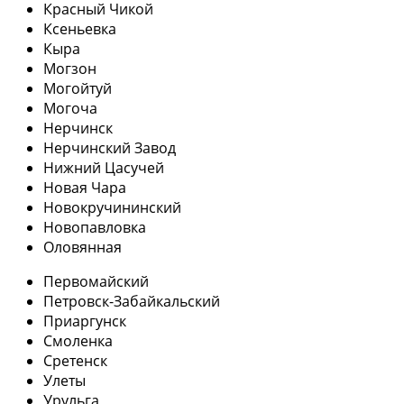
Красный Чикой
Ксеньевка
Кыра
Могзон
Могойтуй
Могоча
Нерчинск
Нерчинский Завод
Нижний Цасучей
Новая Чара
Новокручининский
Новопавловка
Оловянная
Первомайский
Петровск-Забайкальский
Приаргунск
Смоленка
Сретенск
Улеты
Урульга