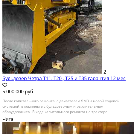
2
Бульдозер Четра Т11, Т20 , Т25 и Т35 гарантия 12 мес
5 000 000 руб.
После капитального ремонта, с двигателем ЯМЗ и новой ходовой
системой, в комплекте с бульдозерным и рыхлительным
оборудованием. В ходе капитального ремонта на тракторе
установлены: * новая ходовая система: гусеницы, катки опорные и
Чита
поддерживающие, колеса ведущие и натяжные; * капремонт
двигателя...