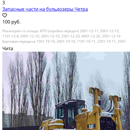
3
Запасные части на бульдозеры Четра
100 руб.
Реализуем со склада: КПП (коробка передач) 2001-12-11, 2001-12-15,
1101-12-8, 0901-12-10, 2001-12-10, 2501-12-20, 4001-12-20, 2501-12-19
Бортовая передача 1501-19-10, 2001-19-10, 1101-19-11, 2501-19-11, 3501-
19-12, 4001-19-10, 0901-19-12, 2001-12-18, 0901-19-3, 1501-19-2, 1101-19-
Чита
2, 2001-19-1...