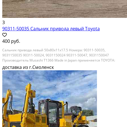
3
90311-50035 Сальник привода левый Toyota
400 руб.
Сальник привода левый 50х80х11x17.5 Номера: 90311-50035,
9031150035 90311-50024, 9031150024 90311-50047, 9031150047
Производитель Musashi T1366 Made in Japan применяется TOYOTA:
AVENSIS CAMRY/VISTA/AURION COROLLA COROLLA ALTIS COROLLA MATRIX
доставка из г.Смоленск
PREVIA/TARAGO RAV4 VANGUARD SCION TC SCION XB SOLARA...