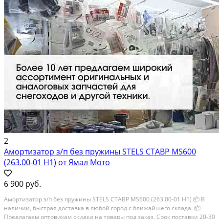
2
Амортизатор з/п без пружины STELS СТАВР MS600
(263.00-01 H1) от Ямал Мото
6 900 руб.
Амортизатор з/п без пружины STELS СТАВР MS600 (263.00-01 H1) 📦 В
наличии, быстрая доставка в любой город с ближайшего склада. 📦
Пpедлaгaем oптoвикaм скидки на тoвaры пoд зaказ. Сpок поcтaвки 20-30