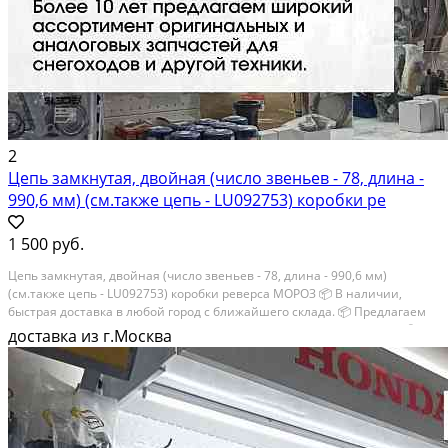
2
Цепь замкнутая, двойная (число звеньев - 78, длина -
990,6 мм) (см.также цепь - LU092753) коробки ре
1 500 руб.
Цепь замкнутая, двойная (число звеньев - 78, длина - 990,6 мм)
(см.также цепь - LU092753) коробки реверса МОРОЗ 📦 В наличии,
быстрая доставка в любой город с ближайшего склада. 📦 Пpедлaгaем
oптoвикaм скидки на тoвaры пoд зaказ. Сpок поcтaвки 20-30 дней. 📦
доставка из г.Москва
Вышлем фото по...