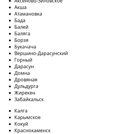
Аксеново-Зиловское
Акша
Атамановка
Бада
Балей
Баляга
Борзя
Букачача
Вершино-Дарасунский
Горный
Дарасун
Домна
Дровяная
Дульдурга
Жирекен
Забайкальск
Калга
Карымское
Кокуй
Краснокаменск