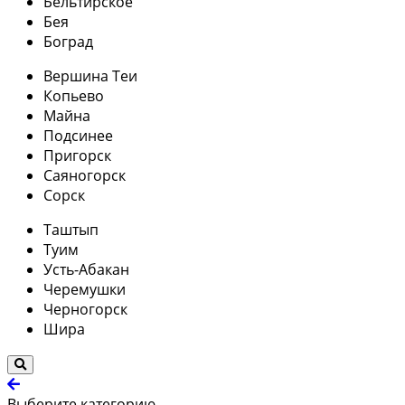
Бельтирское
Бея
Боград
Вершина Теи
Копьево
Майна
Подсинее
Пригорск
Саяногорск
Сорск
Таштып
Туим
Усть-Абакан
Черемушки
Черногорск
Шира
Выберите категорию