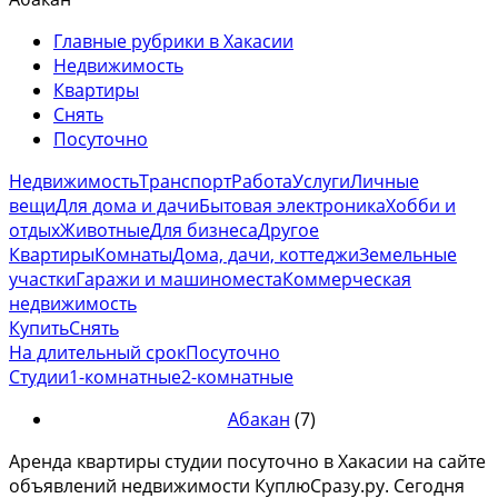
Главные рубрики в Хакасии
Недвижимость
Квартиры
Снять
Посуточно
Недвижимость
Транспорт
Работа
Услуги
Личные
вещи
Для дома и дачи
Бытовая электроника
Хобби и
отдых
Животные
Для бизнеса
Другое
Квартиры
Комнаты
Дома, дачи, коттеджи
Земельные
участки
Гаражи и машиноместа
Коммерческая
недвижимость
Купить
Снять
На длительный срок
Посуточно
Студии
1-комнатные
2-комнатные
Абакан
(7)
Аренда квартиры студии посуточно в Хакасии на сайте
объявлений недвижимости КуплюСразу.ру. Сегодня