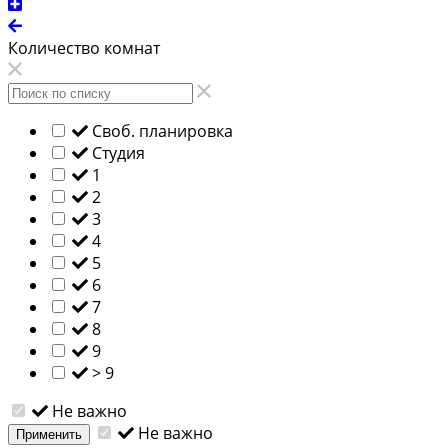
Количество комнат
Своб. планировка
Студия
1
2
3
4
5
6
7
8
9
> 9
Не важно
Не важно
Применить