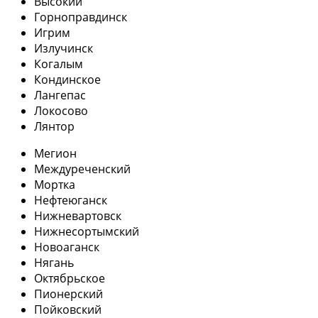
Высокий
Горноправдинск
Игрим
Излучинск
Когалым
Кондинское
Лангепас
Локосово
Лянтор
Мегион
Междуреченский
Мортка
Нефтеюганск
Нижневартовск
Нижнесортымский
Новоаганск
Нягань
Октябрьское
Пионерский
Пойковский