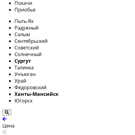
Покачи
Приобье
Пыть-Ях
Радужный
Салым
Сентябрьский
Советский
Солнечный
Сургут
Талинка
Унъюган
Урай
Федоровский
Ханты-Мансийск
Югорск
Цена