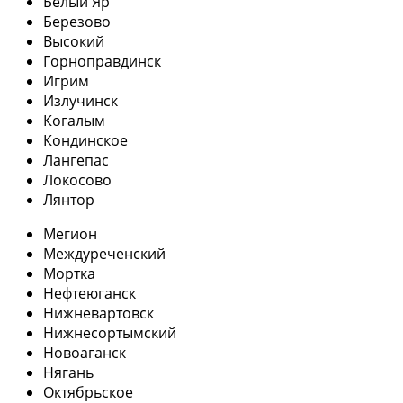
Белый Яр
Березово
Высокий
Горноправдинск
Игрим
Излучинск
Когалым
Кондинское
Лангепас
Локосово
Лянтор
Мегион
Междуреченский
Мортка
Нефтеюганск
Нижневартовск
Нижнесортымский
Новоаганск
Нягань
Октябрьское