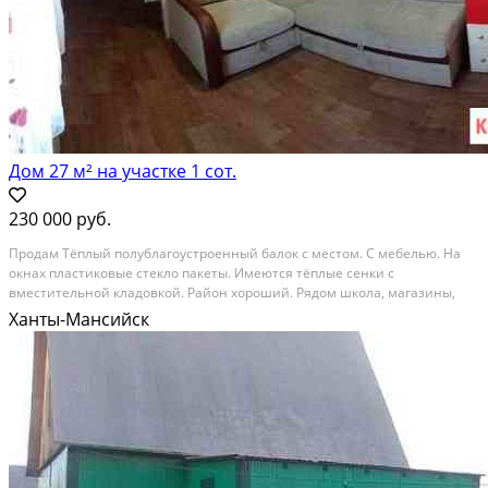
Дом 27 м² на участке 1 сот.
230 000 руб.
Продам Тёплый полублагоустроенный балок с местом. С мебелью. На
окнах пластиковые стекло пакеты. Имеются тёплые сенки с
вместительной кладовкой. Район хороший. Рядом школа, магазины,
остановки, дет.сады. Заповедник - музей, свежий воздух. Это хороший
Ханты-Мансийск
спальный район). Реальному покупателю - скидка.
Расстояние до города (км): В черте города; Этажей в доме: 1; Материал
стен дома: Металл