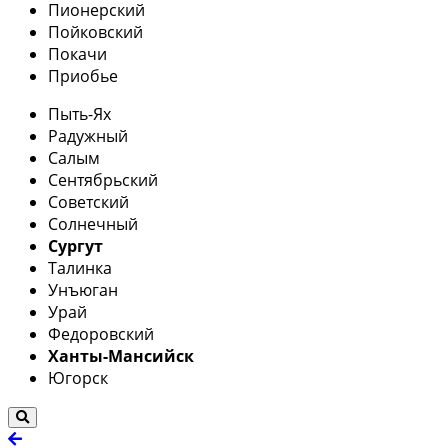
Пионерский
Пойковский
Покачи
Приобье
Пыть-Ях
Радужный
Салым
Сентябрьский
Советский
Солнечный
Сургут
Талинка
Унъюган
Урай
Федоровский
Ханты-Мансийск
Югорск