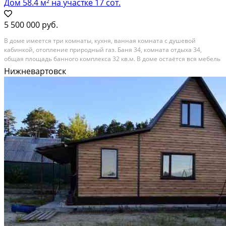
Дом 58.4 м² на участке 17 сот.
5 500 000 руб.
В доме имеется три комнаты, кухня, ванная комната с душевой
кабинкой, отопление природный газ. Баня 34, комната отдыха 34,
общая площадь банного комплекса 32 кв.м. В доме остаётся вся мебель
и кухонная техника. На территории контейнер 23, постройка под гараж
Нижневартовск
или дровеник 57,5. Рядом школа,...
Расстояние до города (км): В черте города; Этажей в доме: 1; Материал
стен дома: Кирпич