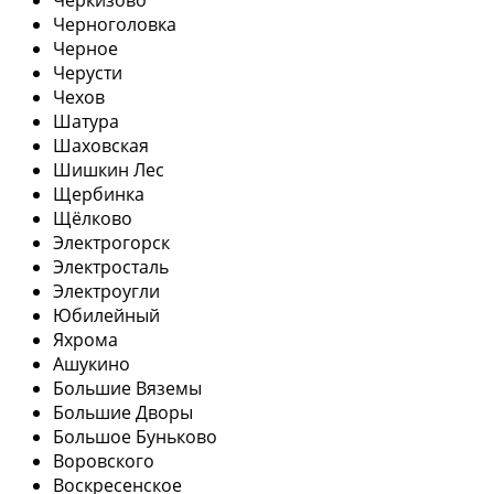
Черноголовка
Черное
Черусти
Чехов
Шатура
Шаховская
Шишкин Лес
Щербинка
Щёлково
Электрогорск
Электросталь
Электроугли
Юбилейный
Яхрома
Ашукино
Большие Вяземы
Большие Дворы
Большое Буньково
Воровского
Воскресенское