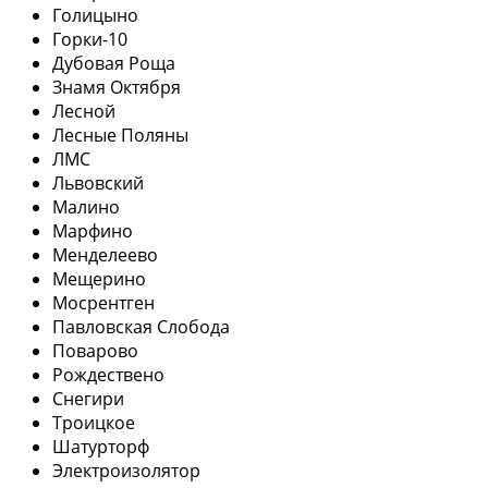
Голицыно
Горки-10
Дубовая Роща
Знамя Октября
Лесной
Лесные Поляны
ЛМС
Львовский
Малино
Марфино
Менделеево
Мещерино
Мосрентген
Павловская Слобода
Поварово
Рождествено
Снегири
Троицкое
Шатурторф
Электроизолятор