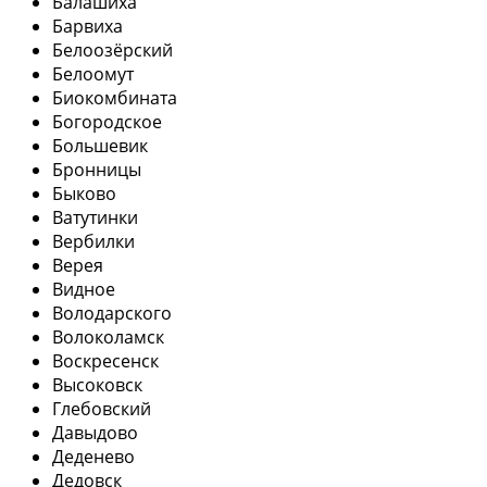
Балашиха
Барвиха
Белоозёрский
Белоомут
Биокомбината
Богородское
Большевик
Бронницы
Быково
Ватутинки
Вербилки
Верея
Видное
Володарского
Волоколамск
Воскресенск
Высоковск
Глебовский
Давыдово
Деденево
Дедовск