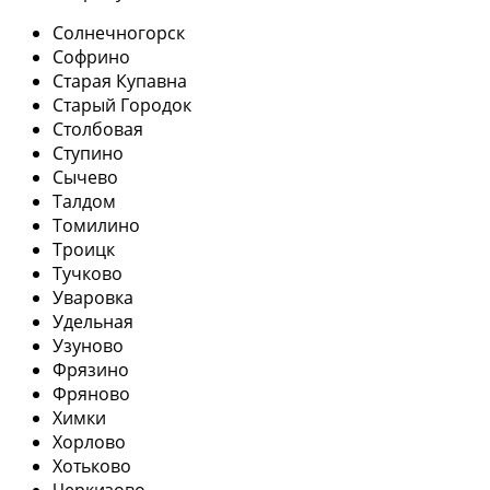
Солнечногорск
Софрино
Старая Купавна
Старый Городок
Столбовая
Ступино
Сычево
Талдом
Томилино
Троицк
Тучково
Уваровка
Удельная
Узуново
Фрязино
Фряново
Химки
Хорлово
Хотьково
Черкизово