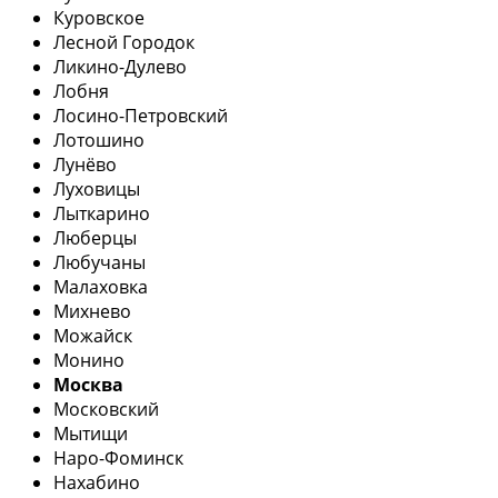
Куровское
Лесной Городок
Ликино-Дулево
Лобня
Лосино-Петровский
Лотошино
Лунёво
Луховицы
Лыткарино
Люберцы
Любучаны
Малаховка
Михнево
Можайск
Монино
Москва
Московский
Мытищи
Наро-Фоминск
Нахабино