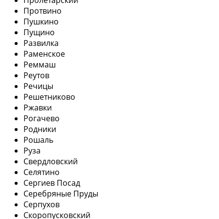
Протвино
Пушкино
Пущино
Развилка
Раменское
Реммаш
Реутов
Речицы
Решетниково
Ржавки
Рогачево
Родники
Рошаль
Руза
Свердловский
Селятино
Сергиев Посад
Серебряные Пруды
Серпухов
Скоропусковский