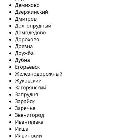
Демихово
Дзержинский
Дмитров
Долгопрудный
Домодедово
Дорохово
Дрезна
Дружба
Дубна
Егорьевск
Железнодорожный
Жуковский
Загорянский
Запрудня
Зарайск
Заречье
Звенигород
Ивантеевка
Икша
Ильинский