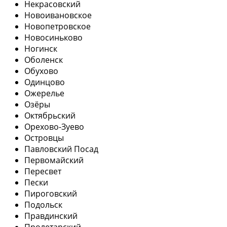
Некрасовский
Новоивановское
Новопетровское
Новосиньково
Ногинск
Оболенск
Обухово
Одинцово
Ожерелье
Озёры
Октябрьский
Орехово-Зуево
Островцы
Павловский Посад
Первомайский
Пересвет
Пески
Пироговский
Подольск
Правдинский
Пролетарский