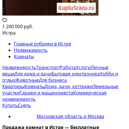
1 200 000 руб.
Истра
Главные рубрики в Истре
Недвижимость
Комнаты
Недвижимость
Транспорт
Работа
Услуги
Личные
вещи
Для дома и дачи
Бытовая электроника
Хобби и
отдых
Животные
Для бизнеса
Квартиры
Комнаты
Дома, дачи, коттеджи
Земельные
участки
Гаражи и машиноместа
Коммерческая
недвижимость
Купить
Снять
Московская область и Москва
Продажа комнат
в Истре
— бесплатные