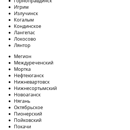
Горноправдинск
Игрим
Излучинск
Когалым
Кондинское
Лангепас
Локосово
Лянтор
Мегион
Междуреченский
Мортка
Нефтеюганск
Нижневартовск
Нижнесортымский
Новоаганск
Нягань
Октябрьское
Пионерский
Пойковский
Покачи