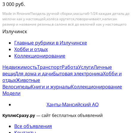
3 000 руб.
Made in Япония!!!модель ручной сборки,масштаб-1/24 каждая деталь до
мелочи как у настоящей,колёса крутятся,поворачивают,написан
размер и название резины,в салоне всё до мелочей как у настоящего
авто!!!доставка по городу бесплатно.. Категория: коллекционирование
Излучинск
Главные рубрики в Излучинске
Хобби и отдых
Коллекционирование
Недвижимость
Транспорт
Работа
Услуги
Личные
вещи
Для дома и дачи
Бытовая электроника
Хобби и
отдых
Животные
Велосипеды
Книги и журналы
Коллекционирование
Модели
Ханты-Мансийский АО
КуплюСразу.ру
— сайт бесплатных объявлений
Все объявления
Контакты