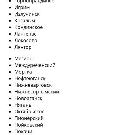
Горноправдинск
Игрим
Излучинск
Когалым
Кондинское
Лангепас
Локосово
Лянтор
Мегион
Междуреченский
Мортка
Нефтеюганск
Нижневартовск
Нижнесортымский
Новоаганск
Нягань
Октябрьское
Пионерский
Пойковский
Покачи