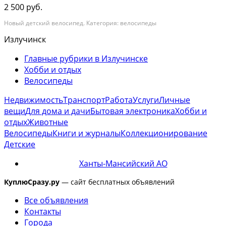
2 500 руб.
Новый детский велосипед. Категория: велосипеды
Излучинск
Главные рубрики в Излучинске
Хобби и отдых
Велосипеды
Недвижимость
Транспорт
Работа
Услуги
Личные
вещи
Для дома и дачи
Бытовая электроника
Хобби и
отдых
Животные
Велосипеды
Книги и журналы
Коллекционирование
Детские
Ханты-Мансийский АО
КуплюСразу.ру
— сайт бесплатных объявлений
Все объявления
Контакты
Города