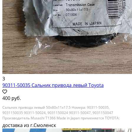
3
90311-50035 Сальник привода левый Toyota
400 руб.
Сальник привода левый 50х80х11x17.5 Номера: 90311-50035,
9031150035 90311-50024, 9031150024 90311-50047, 9031150047
Производитель Musashi T1366 Made in Japan применяется TOYOTA:
AVENSIS CAMRY/VISTA/AURION COROLLA COROLLA ALTIS COROLLA MATRIX
доставка из г.Смоленск
PREVIA/TARAGO RAV4 VANGUARD SCION TC SCION XB SOLARA...