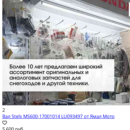
2
Вал Stels MS600-17001014 LU093497 от Ямал Мото
5 600 руб.