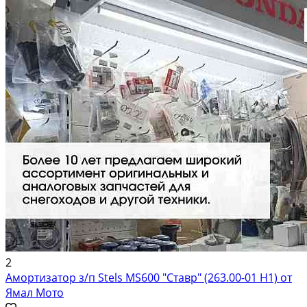
2
Амортизатор з/п Stels MS600 "Ставр" (263.00-01 Н1) от
Ямал Мото