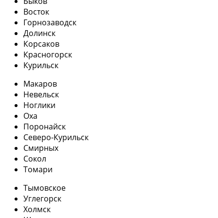
Быков
Восток
Горнозаводск
Долинск
Корсаков
Красногорск
Курильск
Макаров
Невельск
Ноглики
Оха
Поронайск
Северо-Курильск
Смирных
Сокол
Томари
Тымовское
Углегорск
Холмск