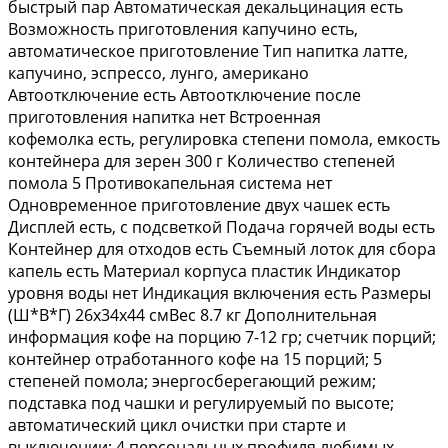
быстрый пар Автоматическая декальцинация есть
Возможность приготовления капучино есть,
автоматическое приготовление Тип напитка латте,
капучино, эспрессо, лунго, американо
Автоотключение есть Автоотключение после
приготовления напитка нет Встроенная
кофемолка есть, регулировка степени помола, емкость
контейнера для зерен 300 г Количество степеней
помола 5 Противокапельная система нет
Одновременное приготовление двух чашек есть
Дисплей есть, с подсветкой Подача горячей воды есть
Контейнер для отходов есть Съемный лоток для сбора
капель есть Материал корпуса пластик Индикатор
уровня воды нет Индикация включения есть Размеры
(Ш*В*Г) 26х34х44 смВес 8.7 кг Дополнительная
информация кофе на порцию 7-12 гр; счетчик порций;
контейнер отработанного кофе на 15 порций; 5
степеней помола; энергосберегающий режим;
подставка под чашки и регулируемый по высоте;
автоматический цикл очистки при старте и
выключении; 4 персональных профиля любимых