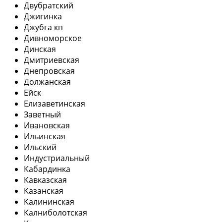
Двубратский
Джигинка
Джубга кп
Дивноморское
Динская
Дмитриевская
Днепровская
Должанская
Ейск
Елизаветинская
Заветный
Ивановская
Ильинская
Ильский
Индустриальный
Кабардинка
Кавказская
Казанская
Калининская
Калниболотская