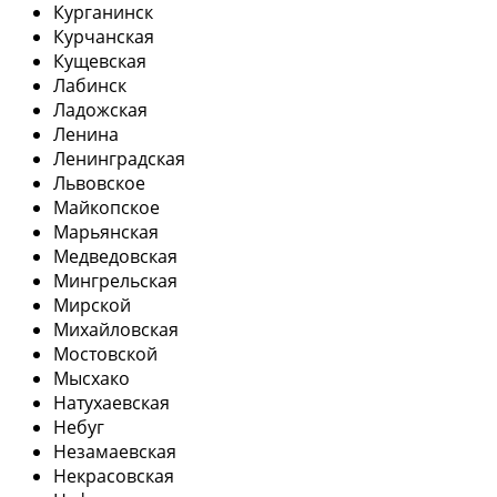
Курганинск
Курчанская
Кущевская
Лабинск
Ладожская
Ленина
Ленинградская
Львовское
Майкопское
Марьянская
Медведовская
Мингрельская
Мирской
Михайловская
Мостовской
Мысхако
Натухаевская
Небуг
Незамаевская
Некрасовская