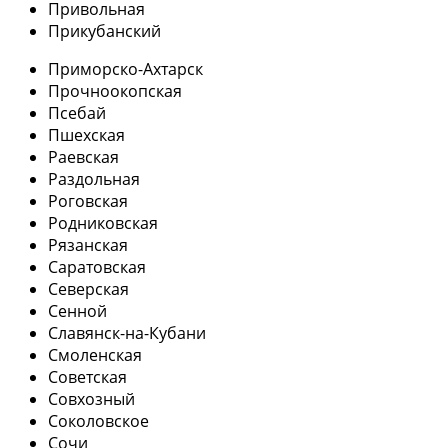
Привольная
Прикубанский
Приморско-Ахтарск
Прочноокопская
Псебай
Пшехская
Раевская
Раздольная
Роговская
Родниковская
Рязанская
Саратовская
Северская
Сенной
Славянск-на-Кубани
Смоленская
Советская
Совхозный
Соколовское
Сочи