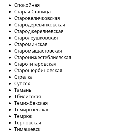
Спокойная
Старая Станица
Старовеличковская
Стародеревянковская
Староджерелиевская
Старолеушковская
Староминская
Старомышастовская
Старонижестеблиевская
Старотитаровская
Старощербиновская
Стрелка
Супсех
Тамань
Тбилисская
Темижбекская
Темиргоевская
Темрюк
Терновская
Тимашевск