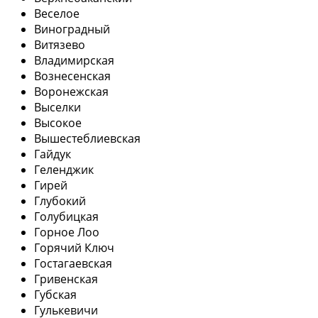
Веселое
Виноградный
Витязево
Владимирская
Вознесенская
Воронежская
Выселки
Высокое
Вышестеблиевская
Гайдук
Геленджик
Гирей
Глубокий
Голубицкая
Горное Лоо
Горячий Ключ
Гостагаевская
Гривенская
Губская
Гулькевичи