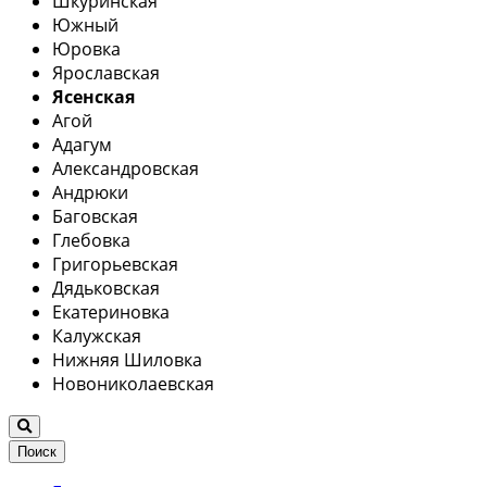
Шкуринская
Южный
Юровка
Ярославская
Ясенская
Агой
Адагум
Александровская
Андрюки
Баговская
Глебовка
Григорьевская
Дядьковская
Екатериновка
Калужская
Нижняя Шиловка
Новониколаевская
Поиск