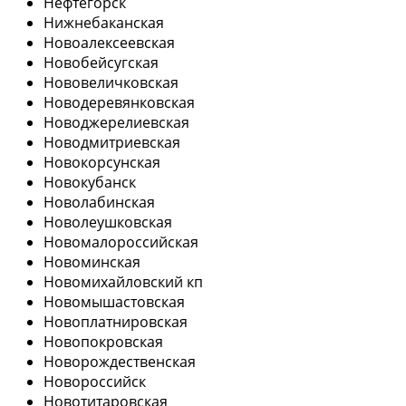
Нефтегорск
Нижнебаканская
Новоалексеевская
Новобейсугская
Нововеличковская
Новодеревянковская
Новоджерелиевская
Новодмитриевская
Новокорсунская
Новокубанск
Новолабинская
Новолеушковская
Новомалороссийская
Новоминская
Новомихайловский кп
Новомышастовская
Новоплатнировская
Новопокровская
Новорождественская
Новороссийск
Новотитаровская