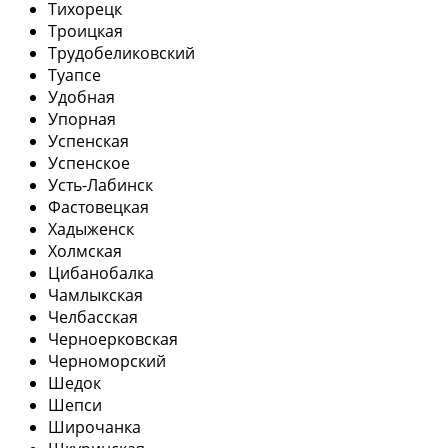
Тихорецк
Троицкая
Трудобеликовский
Туапсе
Удобная
Упорная
Успенская
Успенское
Усть-Лабинск
Фастовецкая
Хадыженск
Холмская
Цибанобалка
Чамлыкская
Челбасская
Черноерковская
Черноморский
Шедок
Шепси
Широчанка