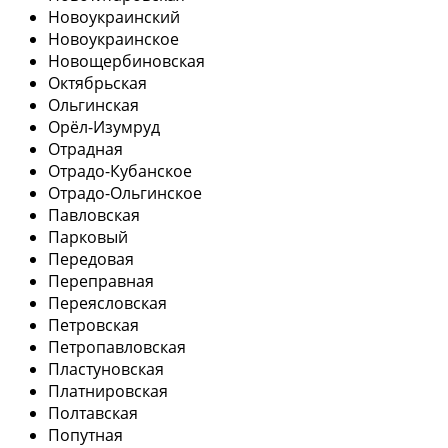
Новоукраинский
Новоукраинское
Новощербиновская
Октябрьская
Ольгинская
Орёл-Изумруд
Отрадная
Отрадо-Кубанское
Отрадо-Ольгинское
Павловская
Парковый
Передовая
Переправная
Переясловская
Петровская
Петропавловская
Пластуновская
Платнировская
Полтавская
Попутная