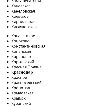
Камышеватская
Каневская
Канеловская
Киевское
Кирпильская
Кисляковская
Ковалевское
Коноково
Константиновская
Копанская
Кореновск
Коржевский
Красная Поляна
Краснодар
Красное
Красносельский
Кропоткин
Крыловская
Крымск
Кубанский