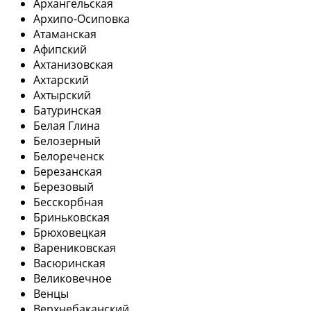
Архангельская
Архипо-Осиповка
Атаманская
Афипский
Ахтанизовская
Ахтарский
Ахтырский
Батуринская
Белая Глина
Белозерный
Белореченск
Березанская
Березовый
Бесскорбная
Бриньковская
Брюховецкая
Варениковская
Васюринская
Великовечное
Венцы
Верхнебаканский