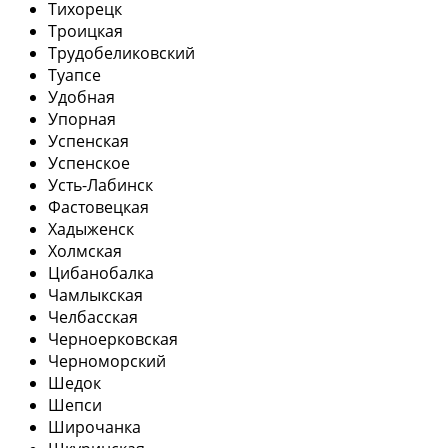
Тихорецк
Троицкая
Трудобеликовский
Туапсе
Удобная
Упорная
Успенская
Успенское
Усть-Лабинск
Фастовецкая
Хадыженск
Холмская
Цибанобалка
Чамлыкская
Челбасская
Черноерковская
Черноморский
Шедок
Шепси
Широчанка