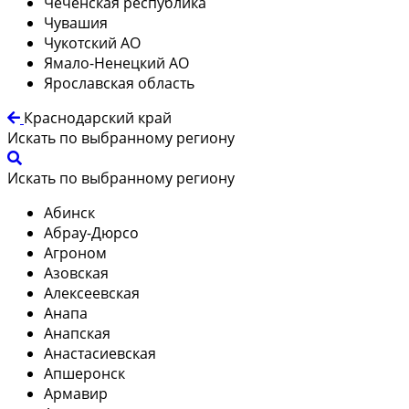
Чеченская республика
Чувашия
Чукотский АО
Ямало-Ненецкий АО
Ярославская область
Краснодарский край
Искать по выбранному региону
Искать по выбранному региону
Абинск
Абрау-Дюрсо
Агроном
Азовская
Алексеевская
Анапа
Анапская
Анастасиевская
Апшеронск
Армавир