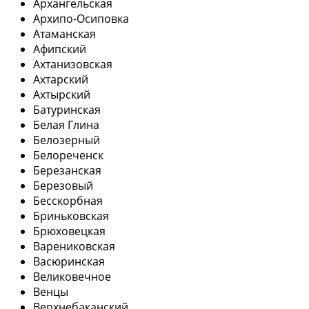
Архангельская
Архипо-Осиповка
Атаманская
Афипский
Ахтанизовская
Ахтарский
Ахтырский
Батуринская
Белая Глина
Белозерный
Белореченск
Березанская
Березовый
Бесскорбная
Бриньковская
Брюховецкая
Варениковская
Васюринская
Великовечное
Венцы
Верхнебаканский