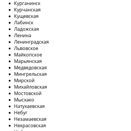
Курганинск
Курчанская
Кущевская
Лабинск
Ладожская
Ленина
Ленинградская
Львовское
Майкопское
Марьянская
Медведовская
Мингрельская
Мирской
Михайловская
Мостовской
Мысхако
Натухаевская
Небуг
Незамаевская
Некрасовская