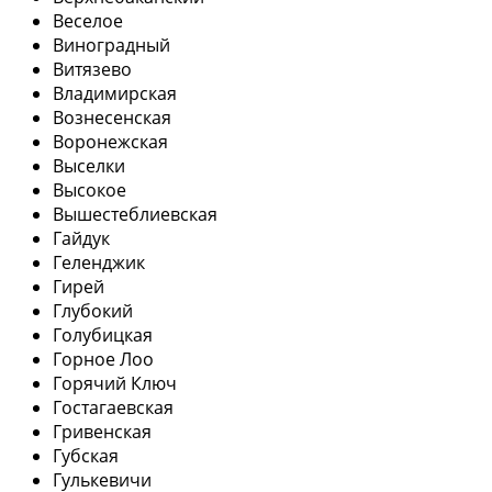
Веселое
Виноградный
Витязево
Владимирская
Вознесенская
Воронежская
Выселки
Высокое
Вышестеблиевская
Гайдук
Геленджик
Гирей
Глубокий
Голубицкая
Горное Лоо
Горячий Ключ
Гостагаевская
Гривенская
Губская
Гулькевичи