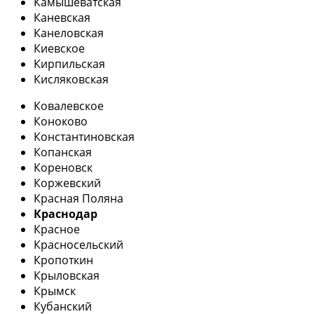
Камышеватская
Каневская
Канеловская
Киевское
Кирпильская
Кисляковская
Ковалевское
Коноково
Константиновская
Копанская
Кореновск
Коржевский
Красная Поляна
Краснодар
Красное
Красносельский
Кропоткин
Крыловская
Крымск
Кубанский