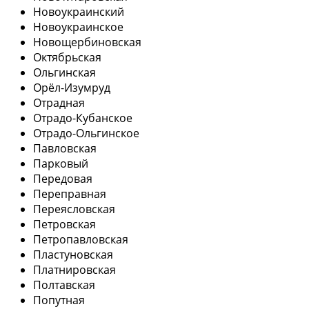
Новоукраинский
Новоукраинское
Новощербиновская
Октябрьская
Ольгинская
Орёл-Изумруд
Отрадная
Отрадо-Кубанское
Отрадо-Ольгинское
Павловская
Парковый
Передовая
Переправная
Переясловская
Петровская
Петропавловская
Пластуновская
Платнировская
Полтавская
Попутная