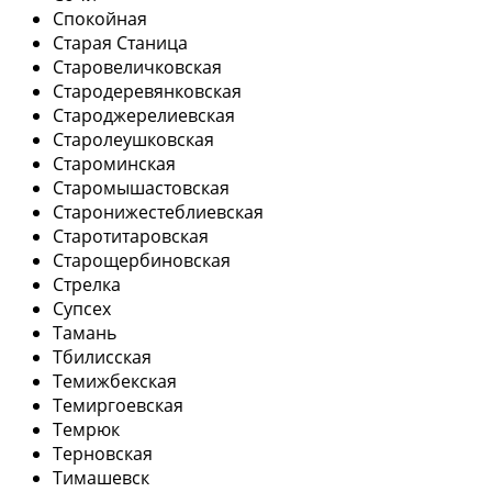
Спокойная
Старая Станица
Старовеличковская
Стародеревянковская
Староджерелиевская
Старолеушковская
Староминская
Старомышастовская
Старонижестеблиевская
Старотитаровская
Старощербиновская
Стрелка
Супсех
Тамань
Тбилисская
Темижбекская
Темиргоевская
Темрюк
Терновская
Тимашевск