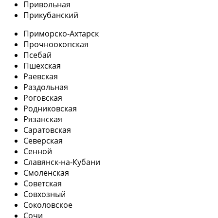
Привольная
Прикубанский
Приморско-Ахтарск
Прочноокопская
Псебай
Пшехская
Раевская
Раздольная
Роговская
Родниковская
Рязанская
Саратовская
Северская
Сенной
Славянск-на-Кубани
Смоленская
Советская
Совхозный
Соколовское
Сочи