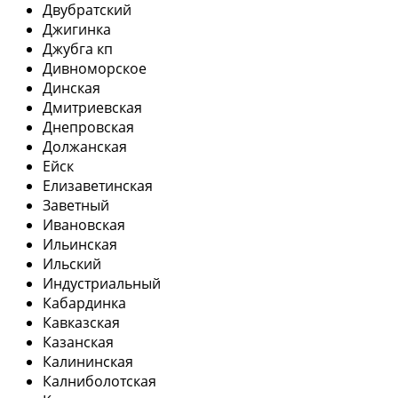
Двубратский
Джигинка
Джубга кп
Дивноморское
Динская
Дмитриевская
Днепровская
Должанская
Ейск
Елизаветинская
Заветный
Ивановская
Ильинская
Ильский
Индустриальный
Кабардинка
Кавказская
Казанская
Калининская
Калниболотская