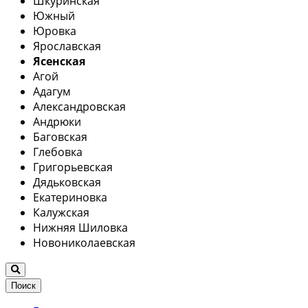
Шкуринская
Южный
Юровка
Ярославская
Ясенская
Агой
Адагум
Александровская
Андрюки
Баговская
Глебовка
Григорьевская
Дядьковская
Екатериновка
Калужская
Нижняя Шиловка
Новониколаевская
Поиск