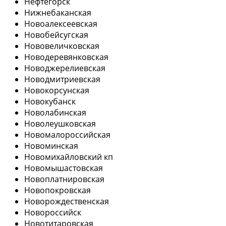
Нефтегорск
Нижнебаканская
Новоалексеевская
Новобейсугская
Нововеличковская
Новодеревянковская
Новоджерелиевская
Новодмитриевская
Новокорсунская
Новокубанск
Новолабинская
Новолеушковская
Новомалороссийская
Новоминская
Новомихайловский кп
Новомышастовская
Новоплатнировская
Новопокровская
Новорождественская
Новороссийск
Новотитаровская