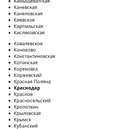
Камышеватская
Каневская
Канеловская
Киевское
Кирпильская
Кисляковская
Ковалевское
Коноково
Константиновская
Копанская
Кореновск
Коржевский
Красная Поляна
Краснодар
Красное
Красносельский
Кропоткин
Крыловская
Крымск
Кубанский