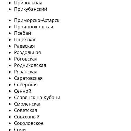
Привольная
Прикубанский
Приморско-Ахтарск
Прочноокопская
Псебай
Пшехская
Раевская
Раздольная
Роговская
Родниковская
Рязанская
Саратовская
Северская
Сенной
Славянск-на-Кубани
Смоленская
Советская
Совхозный
Соколовское
Сочи