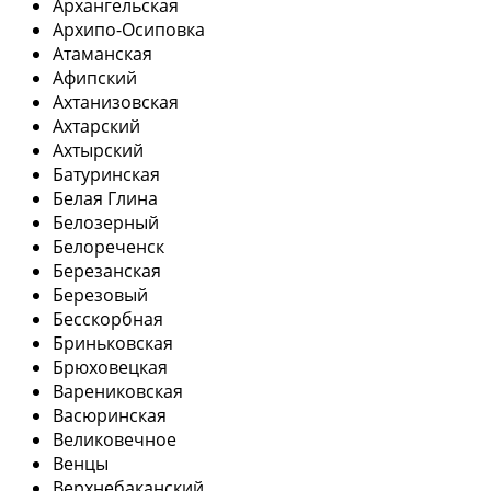
Архангельская
Архипо-Осиповка
Атаманская
Афипский
Ахтанизовская
Ахтарский
Ахтырский
Батуринская
Белая Глина
Белозерный
Белореченск
Березанская
Березовый
Бесскорбная
Бриньковская
Брюховецкая
Варениковская
Васюринская
Великовечное
Венцы
Верхнебаканский