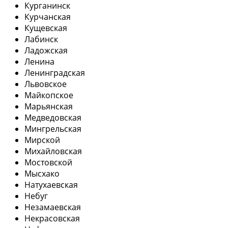
Курганинск
Курчанская
Кущевская
Лабинск
Ладожская
Ленина
Ленинградская
Львовское
Майкопское
Марьянская
Медведовская
Мингрельская
Мирской
Михайловская
Мостовской
Мысхако
Натухаевская
Небуг
Незамаевская
Некрасовская