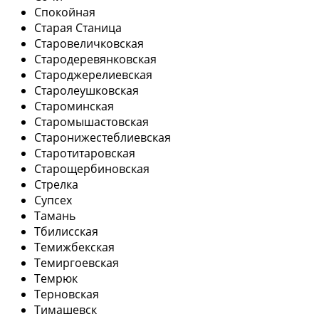
Спокойная
Старая Станица
Старовеличковская
Стародеревянковская
Староджерелиевская
Старолеушковская
Староминская
Старомышастовская
Старонижестеблиевская
Старотитаровская
Старощербиновская
Стрелка
Супсех
Тамань
Тбилисская
Темижбекская
Темиргоевская
Темрюк
Терновская
Тимашевск