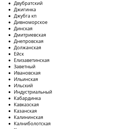
Двубратский
Джигинка
Джубга кп
Дивноморское
Динская
Дмитриевская
Днепровская
Должанская
Ейск
Елизаветинская
Заветный
Ивановская
Ильинская
Ильский
Индустриальный
Кабардинка
Кавказская
Казанская
Калининская
Калниболотская