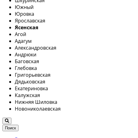
Шкуринская
Южный
Юровка
Ярославская
Ясенская
Агой
Адагум
Александровская
Андрюки
Баговская
Глебовка
Григорьевская
Дядьковская
Екатериновка
Калужская
Нижняя Шиловка
Новониколаевская
Поиск