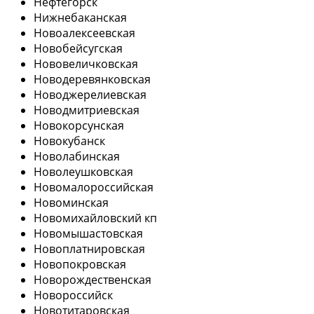
Нефтегорск
Нижнебаканская
Новоалексеевская
Новобейсугская
Нововеличковская
Новодеревянковская
Новоджерелиевская
Новодмитриевская
Новокорсунская
Новокубанск
Новолабинская
Новолеушковская
Новомалороссийская
Новоминская
Новомихайловский кп
Новомышастовская
Новоплатнировская
Новопокровская
Новорождественская
Новороссийск
Новотитаровская