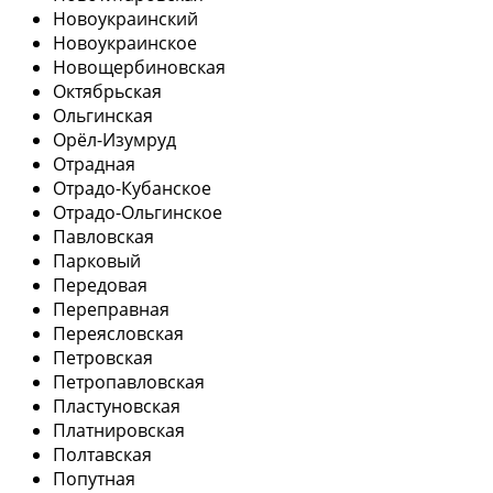
Новоукраинский
Новоукраинское
Новощербиновская
Октябрьская
Ольгинская
Орёл-Изумруд
Отрадная
Отрадо-Кубанское
Отрадо-Ольгинское
Павловская
Парковый
Передовая
Переправная
Переясловская
Петровская
Петропавловская
Пластуновская
Платнировская
Полтавская
Попутная