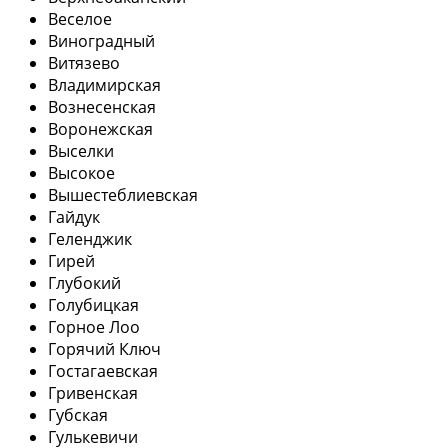
Веселое
Виноградный
Витязево
Владимирская
Вознесенская
Воронежская
Выселки
Высокое
Вышестеблиевская
Гайдук
Геленджик
Гирей
Глубокий
Голубицкая
Горное Лоо
Горячий Ключ
Гостагаевская
Гривенская
Губская
Гулькевичи