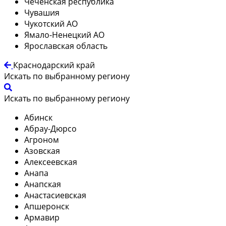
Чеченская республика
Чувашия
Чукотский АО
Ямало-Ненецкий АО
Ярославская область
Краснодарский край
Искать по выбранному региону
Искать по выбранному региону
Абинск
Абрау-Дюрсо
Агроном
Азовская
Алексеевская
Анапа
Анапская
Анастасиевская
Апшеронск
Армавир