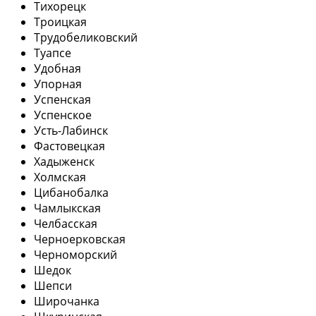
Тихорецк
Троицкая
Трудобеликовский
Туапсе
Удобная
Упорная
Успенская
Успенское
Усть-Лабинск
Фастовецкая
Хадыженск
Холмская
Цибанобалка
Чамлыкская
Челбасская
Черноерковская
Черноморский
Шедок
Шепси
Широчанка