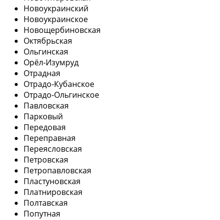
Новоукраинский
Новоукраинское
Новощербиновская
Октябрьская
Ольгинская
Орёл-Изумруд
Отрадная
Отрадо-Кубанское
Отрадо-Ольгинское
Павловская
Парковый
Передовая
Переправная
Переясловская
Петровская
Петропавловская
Пластуновская
Платнировская
Полтавская
Попутная