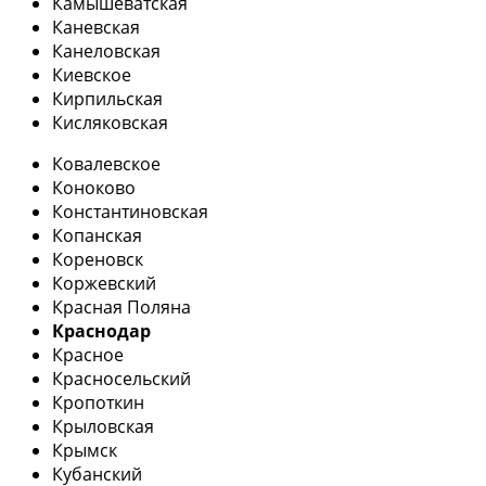
Камышеватская
Каневская
Канеловская
Киевское
Кирпильская
Кисляковская
Ковалевское
Коноково
Константиновская
Копанская
Кореновск
Коржевский
Красная Поляна
Краснодар
Красное
Красносельский
Кропоткин
Крыловская
Крымск
Кубанский