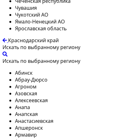
Чеченская республика
Чувашия
Чукотский АО
Ямало-Ненецкий АО
Ярославская область
Краснодарский край
Искать по выбранному региону
Искать по выбранному региону
Абинск
Абрау-Дюрсо
Агроном
Азовская
Алексеевская
Анапа
Анапская
Анастасиевская
Апшеронск
Армавир