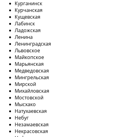
Курганинск
Курчанская
Кущевская
Лабинск
Ладожская
Ленина
Ленинградская
Львовское
Майкопское
Марьянская
Медведовская
Мингрельская
Мирской
Михайловская
Мостовской
Мысхако
Натухаевская
Небуг
Незамаевская
Некрасовская