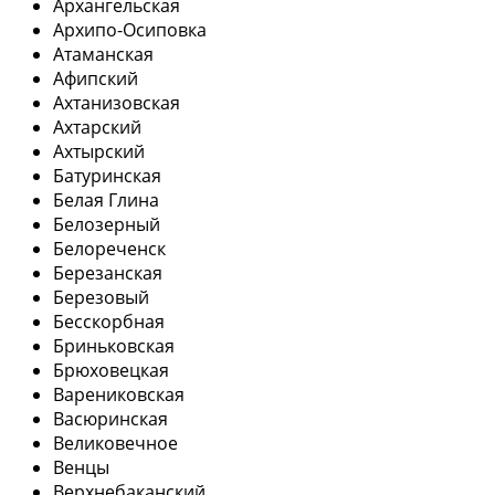
Архангельская
Архипо-Осиповка
Атаманская
Афипский
Ахтанизовская
Ахтарский
Ахтырский
Батуринская
Белая Глина
Белозерный
Белореченск
Березанская
Березовый
Бесскорбная
Бриньковская
Брюховецкая
Варениковская
Васюринская
Великовечное
Венцы
Верхнебаканский