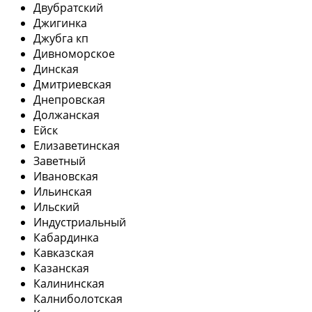
Двубратский
Джигинка
Джубга кп
Дивноморское
Динская
Дмитриевская
Днепровская
Должанская
Ейск
Елизаветинская
Заветный
Ивановская
Ильинская
Ильский
Индустриальный
Кабардинка
Кавказская
Казанская
Калининская
Калниболотская