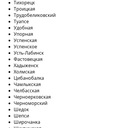
Тихорецк
Троицкая
Трудобеликовский
Туапсе
Удобная
Упорная
Успенская
Успенское
Усть-Лабинск
Фастовецкая
Хадыженск
Холмская
Цибанобалка
Чамлыкская
Челбасская
Черноерковская
Черноморский
Шедок
Шепси
Широчанка