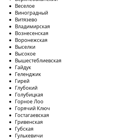
Веселое
Виноградный
Витязево
Владимирская
Вознесенская
Воронежская
Выселки
Высокое
Вышестеблиевская
Гайдук
Геленджик
Гирей
Глубокий
Голубицкая
Горное Лоо
Горячий Ключ
Гостагаевская
Гривенская
Губская
Гулькевичи