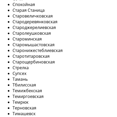
Спокойная
Старая Станица
Старовеличковская
Стародеревянковская
Староджерелиевская
Старолеушковская
Староминская
Старомышастовская
Старонижестеблиевская
Старотитаровская
Старощербиновская
Стрелка
Супсех
Тамань
Тбилисская
Темижбекская
Темиргоевская
Темрюк
Терновская
Тимашевск