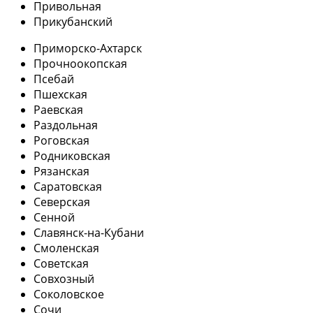
Привольная
Прикубанский
Приморско-Ахтарск
Прочноокопская
Псебай
Пшехская
Раевская
Раздольная
Роговская
Родниковская
Рязанская
Саратовская
Северская
Сенной
Славянск-на-Кубани
Смоленская
Советская
Совхозный
Соколовское
Сочи