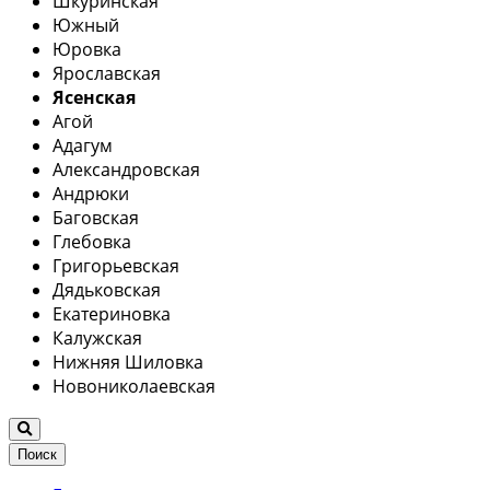
Шкуринская
Южный
Юровка
Ярославская
Ясенская
Агой
Адагум
Александровская
Андрюки
Баговская
Глебовка
Григорьевская
Дядьковская
Екатериновка
Калужская
Нижняя Шиловка
Новониколаевская
Поиск