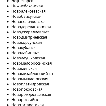
Нефтегорск
Нижнебаканская
Новоалексеевская
Новобейсугская
Нововеличковская
Новодеревянковская
Новоджерелиевская
Новодмитриевская
Новокорсунская
Новокубанск
Новолабинская
Новолеушковская
Новомалороссийская
Новоминская
Новомихайловский кп
Новомышастовская
Новоплатнировская
Новопокровская
Новорождественская
Новороссийск
Новотитаровская