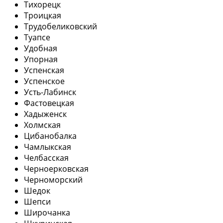
Тихорецк
Троицкая
Трудобеликовский
Туапсе
Удобная
Упорная
Успенская
Успенское
Усть-Лабинск
Фастовецкая
Хадыженск
Холмская
Цибанобалка
Чамлыкская
Челбасская
Черноерковская
Черноморский
Шедок
Шепси
Широчанка