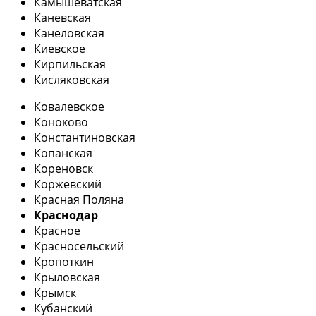
Камышеватская
Каневская
Канеловская
Киевское
Кирпильская
Кисляковская
Ковалевское
Коноково
Константиновская
Копанская
Кореновск
Коржевский
Красная Поляна
Краснодар
Красное
Красносельский
Кропоткин
Крыловская
Крымск
Кубанский