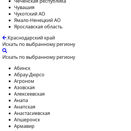
Чеченская республика
Чувашия
Чукотский АО
Ямало-Ненецкий АО
Ярославская область
Краснодарский край
Искать по выбранному региону
Искать по выбранному региону
Абинск
Абрау-Дюрсо
Агроном
Азовская
Алексеевская
Анапа
Анапская
Анастасиевская
Апшеронск
Армавир