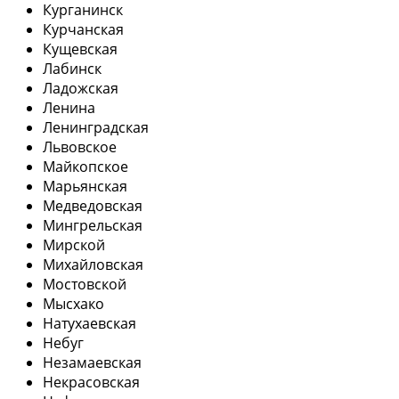
Курганинск
Курчанская
Кущевская
Лабинск
Ладожская
Ленина
Ленинградская
Львовское
Майкопское
Марьянская
Медведовская
Мингрельская
Мирской
Михайловская
Мостовской
Мысхако
Натухаевская
Небуг
Незамаевская
Некрасовская