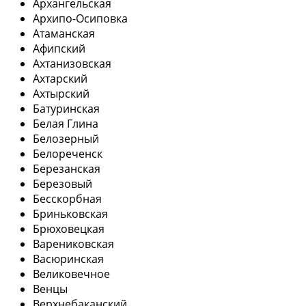
Архангельская
Архипо-Осиповка
Атаманская
Афипский
Ахтанизовская
Ахтарский
Ахтырский
Батуринская
Белая Глина
Белозерный
Белореченск
Березанская
Березовый
Бесскорбная
Бриньковская
Брюховецкая
Варениковская
Васюринская
Великовечное
Венцы
Верхнебаканский