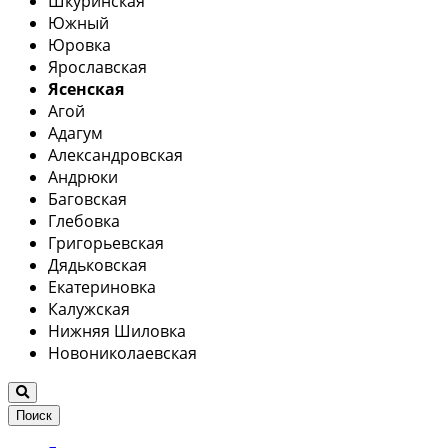
Шкуринская
Южный
Юровка
Ярославская
Ясенская
Агой
Адагум
Александровская
Андрюки
Баговская
Глебовка
Григорьевская
Дядьковская
Екатериновка
Калужская
Нижняя Шиловка
Новониколаевская
Поиск