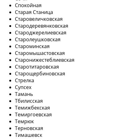
Спокойная
Старая Станица
Старовеличковская
Стародеревянковская
Староджерелиевская
Старолеушковская
Староминская
Старомышастовская
Старонижестеблиевская
Старотитаровская
Старощербиновская
Стрелка
Супсех
Тамань
Тбилисская
Темижбекская
Темиргоевская
Темрюк
Терновская
Тимашевск