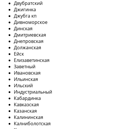
Двубратский
Джигинка
Джубга кп
Дивноморское
Динская
Дмитриевская
Днепровская
Должанская
Ейск
Елизаветинская
Заветный
Ивановская
Ильинская
Ильский
Индустриальный
Кабардинка
Кавказская
Казанская
Калининская
Калниболотская