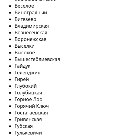
Веселое
Виноградный
Витязево
Владимирская
Вознесенская
Воронежская
Выселки
Высокое
Вышестеблиевская
Гайдук
Геленджик
Гирей
Глубокий
Голубицкая
Горное Лоо
Горячий Ключ
Гостагаевская
Гривенская
Губская
Гулькевичи