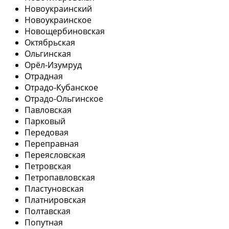
Новоукраинский
Новоукраинское
Новощербиновская
Октябрьская
Ольгинская
Орёл-Изумруд
Отрадная
Отрадо-Кубанское
Отрадо-Ольгинское
Павловская
Парковый
Передовая
Переправная
Переясловская
Петровская
Петропавловская
Пластуновская
Платнировская
Полтавская
Попутная