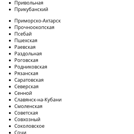
Привольная
Прикубанский
Приморско-Ахтарск
Прочноокопская
Псебай
Пшехская
Раевская
Раздольная
Роговская
Родниковская
Рязанская
Саратовская
Северская
Сенной
Славянск-на-Кубани
Смоленская
Советская
Совхозный
Соколовское
Сочи