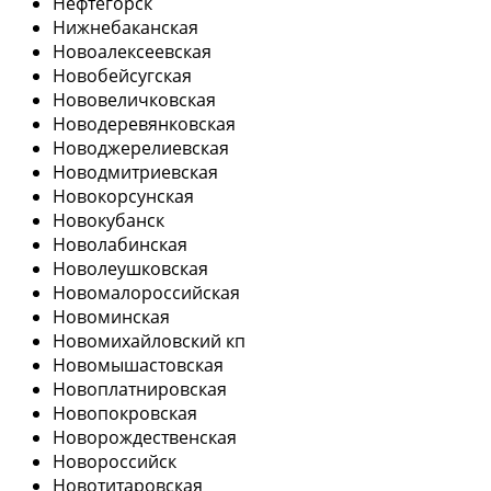
Нефтегорск
Нижнебаканская
Новоалексеевская
Новобейсугская
Нововеличковская
Новодеревянковская
Новоджерелиевская
Новодмитриевская
Новокорсунская
Новокубанск
Новолабинская
Новолеушковская
Новомалороссийская
Новоминская
Новомихайловский кп
Новомышастовская
Новоплатнировская
Новопокровская
Новорождественская
Новороссийск
Новотитаровская