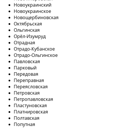
Новоукраинский
Новоукраинское
Новощербиновская
Октябрьская
Ольгинская
Орёл-Изумруд
Отрадная
Отрадо-Кубанское
Отрадо-Ольгинское
Павловская
Парковый
Передовая
Переправная
Переясловская
Петровская
Петропавловская
Пластуновская
Платнировская
Полтавская
Попутная