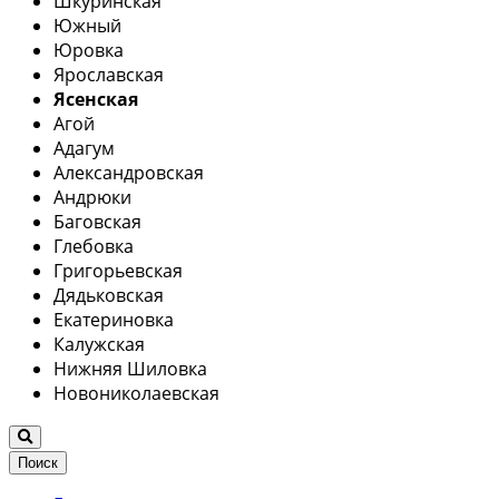
Шкуринская
Южный
Юровка
Ярославская
Ясенская
Агой
Адагум
Александровская
Андрюки
Баговская
Глебовка
Григорьевская
Дядьковская
Екатериновка
Калужская
Нижняя Шиловка
Новониколаевская
Поиск