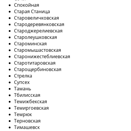
Спокойная
Старая Станица
Старовеличковская
Стародеревянковская
Староджерелиевская
Старолеушковская
Староминская
Старомышастовская
Старонижестеблиевская
Старотитаровская
Старощербиновская
Стрелка
Супсех
Тамань
Тбилисская
Темижбекская
Темиргоевская
Темрюк
Терновская
Тимашевск