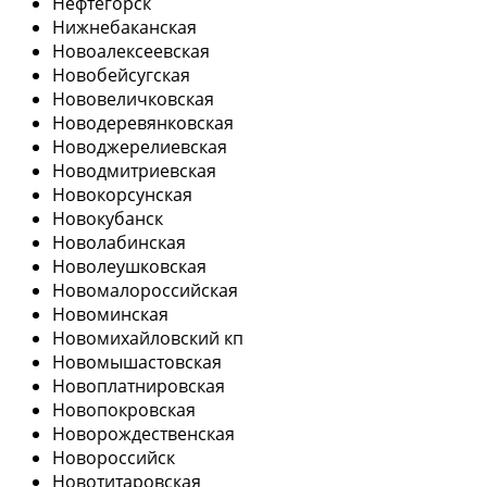
Нефтегорск
Нижнебаканская
Новоалексеевская
Новобейсугская
Нововеличковская
Новодеревянковская
Новоджерелиевская
Новодмитриевская
Новокорсунская
Новокубанск
Новолабинская
Новолеушковская
Новомалороссийская
Новоминская
Новомихайловский кп
Новомышастовская
Новоплатнировская
Новопокровская
Новорождественская
Новороссийск
Новотитаровская