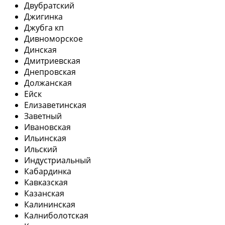
Двубратский
Джигинка
Джубга кп
Дивноморское
Динская
Дмитриевская
Днепровская
Должанская
Ейск
Елизаветинская
Заветный
Ивановская
Ильинская
Ильский
Индустриальный
Кабардинка
Кавказская
Казанская
Калининская
Калниболотская