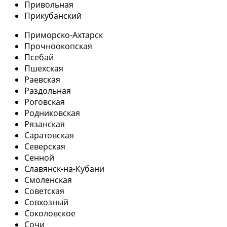
Привольная
Прикубанский
Приморско-Ахтарск
Прочноокопская
Псебай
Пшехская
Раевская
Раздольная
Роговская
Родниковская
Рязанская
Саратовская
Северская
Сенной
Славянск-на-Кубани
Смоленская
Советская
Совхозный
Соколовское
Сочи