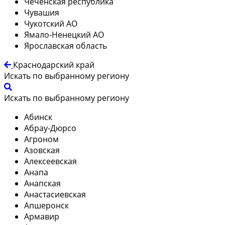
Чеченская республика
Чувашия
Чукотский АО
Ямало-Ненецкий АО
Ярославская область
Краснодарский край
Искать по выбранному региону
Искать по выбранному региону
Абинск
Абрау-Дюрсо
Агроном
Азовская
Алексеевская
Анапа
Анапская
Анастасиевская
Апшеронск
Армавир