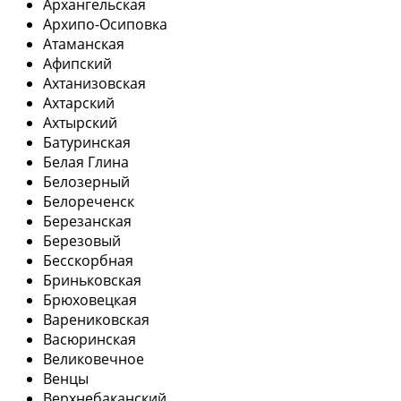
Архангельская
Архипо-Осиповка
Атаманская
Афипский
Ахтанизовская
Ахтарский
Ахтырский
Батуринская
Белая Глина
Белозерный
Белореченск
Березанская
Березовый
Бесскорбная
Бриньковская
Брюховецкая
Варениковская
Васюринская
Великовечное
Венцы
Верхнебаканский