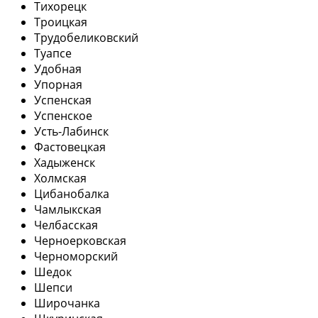
Тихорецк
Троицкая
Трудобеликовский
Туапсе
Удобная
Упорная
Успенская
Успенское
Усть-Лабинск
Фастовецкая
Хадыженск
Холмская
Цибанобалка
Чамлыкская
Челбасская
Черноерковская
Черноморский
Шедок
Шепси
Широчанка