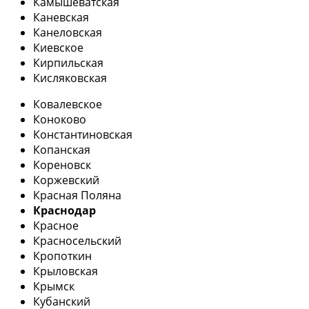
Камышеватская
Каневская
Канеловская
Киевское
Кирпильская
Кисляковская
Ковалевское
Коноково
Константиновская
Копанская
Кореновск
Коржевский
Красная Поляна
Краснодар
Красное
Красносельский
Кропоткин
Крыловская
Крымск
Кубанский