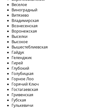
Веселое
Виноградный
Витязево
Владимирская
Вознесенская
Воронежская
Выселки
Высокое
Вышестеблиевская
Гайдук
Геленджик
Гирей
Глубокий
Голубицкая
Горное Лоо
Горячий Ключ
Гостагаевская
Гривенская
Губская
Гулькевичи