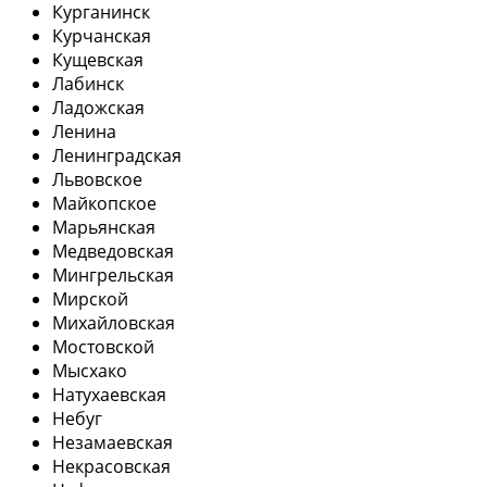
Курганинск
Курчанская
Кущевская
Лабинск
Ладожская
Ленина
Ленинградская
Львовское
Майкопское
Марьянская
Медведовская
Мингрельская
Мирской
Михайловская
Мостовской
Мысхако
Натухаевская
Небуг
Незамаевская
Некрасовская