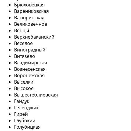
Брюховецкая
Варениковская
Васюринская
Великовечное
Венцы
Верхнебаканский
Веселое
Виноградный
Витязево
Владимирская
Вознесенская
Воронежская
Выселки
Высокое
Вышестеблиевская
Гайдук
Геленджик
Гирей
Глубокий
Голубицкая