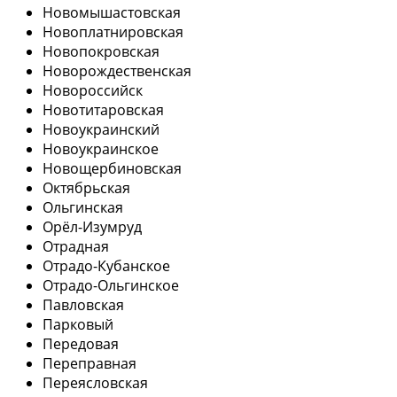
Новомышастовская
Новоплатнировская
Новопокровская
Новорождественская
Новороссийск
Новотитаровская
Новоукраинский
Новоукраинское
Новощербиновская
Октябрьская
Ольгинская
Орёл-Изумруд
Отрадная
Отрадо-Кубанское
Отрадо-Ольгинское
Павловская
Парковый
Передовая
Переправная
Переясловская