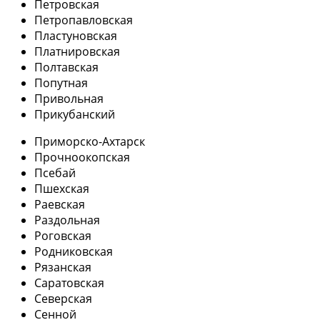
Петровская
Петропавловская
Пластуновская
Платнировская
Полтавская
Попутная
Привольная
Прикубанский
Приморско-Ахтарск
Прочноокопская
Псебай
Пшехская
Раевская
Раздольная
Роговская
Родниковская
Рязанская
Саратовская
Северская
Сенной