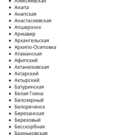
Алексеевская
Анапа
Анапская
Анастасиевская
Апшеронск
Армавир
Архангельская
Архипо-Осиповка
Атаманская
Афипский
Ахтанизовская
Ахтарский
Ахтырский
Батуринская
Белая Глина
Белозерный
Белореченск
Березанская
Березовый
Бесскорбная
Бриньковская