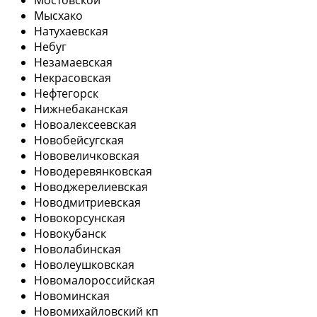
Мысхако
Натухаевская
Небуг
Незамаевская
Некрасовская
Нефтегорск
Нижнебаканская
Новоалексеевская
Новобейсугская
Нововеличковская
Новодеревянковская
Новоджерелиевская
Новодмитриевская
Новокорсунская
Новокубанск
Новолабинская
Новолеушковская
Новомалороссийская
Новоминская
Новомихайловский кп