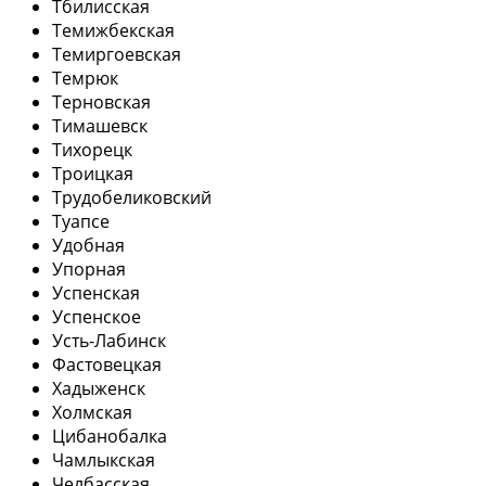
Тбилисская
Темижбекская
Темиргоевская
Темрюк
Терновская
Тимашевск
Тихорецк
Троицкая
Трудобеликовский
Туапсе
Удобная
Упорная
Успенская
Успенское
Усть-Лабинск
Фастовецкая
Хадыженск
Холмская
Цибанобалка
Чамлыкская
Челбасская