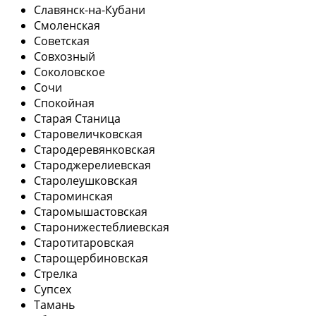
Славянск-на-Кубани
Смоленская
Советская
Совхозный
Соколовское
Сочи
Спокойная
Старая Станица
Старовеличковская
Стародеревянковская
Староджерелиевская
Старолеушковская
Староминская
Старомышастовская
Старонижестеблиевская
Старотитаровская
Старощербиновская
Стрелка
Супсех
Тамань