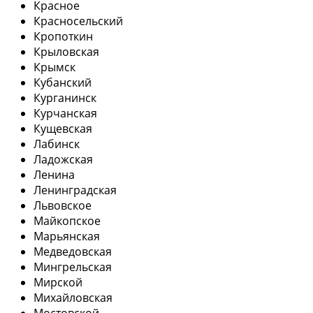
Красное
Красносельский
Кропоткин
Крыловская
Крымск
Кубанский
Курганинск
Курчанская
Кущевская
Лабинск
Ладожская
Ленина
Ленинградская
Львовское
Майкопское
Марьянская
Медведовская
Мингрельская
Мирской
Михайловская
Мостовской