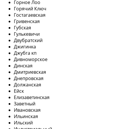
Горное Лоо
Горячий Ключ
Гостагаевская
Гривенская
Губская
Гулькевичи
Двубратский
Джигинка
Джубга кп
Дивноморское
Динская
Дмитриевская
Днепровская
Должанская
Ейск
Елизаветинская
Заветный
Ивановская
Ильинская
Ильский
Индустриальный