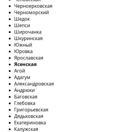
Черноерковская
Черноморский
Шедок
Шепси
Широчанка
Шкуринская
Южный
Юровка
Ярославская
Ясенская
Агой
Адагум
Александровская
Андрюки
Баговская
Глебовка
Григорьевская
Дядьковская
Екатериновка
Калужская