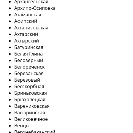
Архангельская
Архипо-Осиповка
Атаманская
Афипский
Ахтанизовская
Ахтарский
Ахтырский
Батуринская
Белая Глина
Белозерный
Белореченск
Березанская
Березовый
Бесскорбная
Бриньковская
Брюховецкая
Варениковская
Васюринская
Великовечное
Венцы
Верхнебаканский