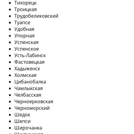
Тихорецк
Троицкая
Трудобеликовский
Туапсе
Удобная
Упорная
Успенская
Успенское
Усть-Лабинск
Фастовецкая
Хадыженск
Холмская
Цибанобалка
Чамлыкская
Челбасская
Черноерковская
Черноморский
Шедок
Шепси
Широчанка