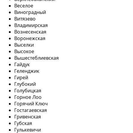
Веселое
Виноградный
Витязево
Владимирская
Вознесенская
Воронежская
Выселки
Высокое
Вышестеблиевская
Гайдук
Геленджик
Гирей
Глубокий
Голубицкая
Горное Лоо
Горячий Ключ
Гостагаевская
Гривенская
Губская
Гулькевичи