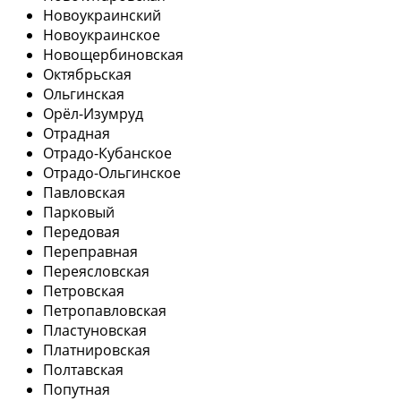
Новоукраинский
Новоукраинское
Новощербиновская
Октябрьская
Ольгинская
Орёл-Изумруд
Отрадная
Отрадо-Кубанское
Отрадо-Ольгинское
Павловская
Парковый
Передовая
Переправная
Переясловская
Петровская
Петропавловская
Пластуновская
Платнировская
Полтавская
Попутная