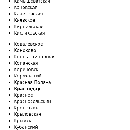
Камышеватская
Каневская
Канеловская
Киевское
Кирпильская
Кисляковская
Ковалевское
Коноково
Константиновская
Копанская
Кореновск
Коржевский
Красная Поляна
Краснодар
Красное
Красносельский
Кропоткин
Крыловская
Крымск
Кубанский