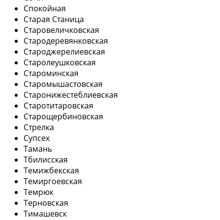
Спокойная
Старая Станица
Старовеличковская
Стародеревянковская
Староджерелиевская
Старолеушковская
Староминская
Старомышастовская
Старонижестеблиевская
Старотитаровская
Старощербиновская
Стрелка
Супсех
Тамань
Тбилисская
Темижбекская
Темиргоевская
Темрюк
Терновская
Тимашевск