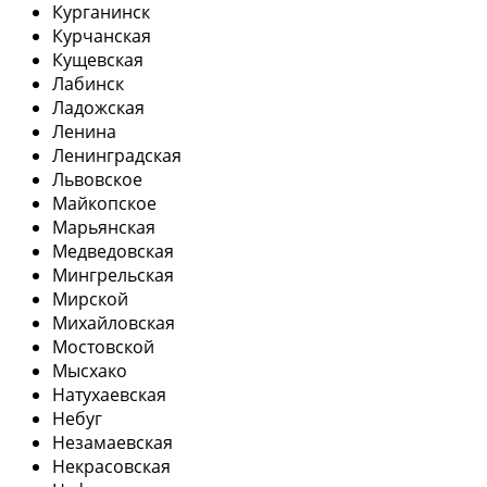
Курганинск
Курчанская
Кущевская
Лабинск
Ладожская
Ленина
Ленинградская
Львовское
Майкопское
Марьянская
Медведовская
Мингрельская
Мирской
Михайловская
Мостовской
Мысхако
Натухаевская
Небуг
Незамаевская
Некрасовская