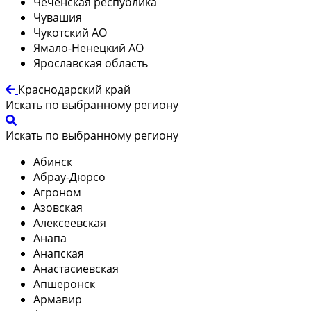
Чеченская республика
Чувашия
Чукотский АО
Ямало-Ненецкий АО
Ярославская область
Краснодарский край
Искать по выбранному региону
Искать по выбранному региону
Абинск
Абрау-Дюрсо
Агроном
Азовская
Алексеевская
Анапа
Анапская
Анастасиевская
Апшеронск
Армавир