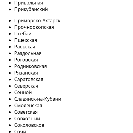
Привольная
Прикубанский
Приморско-Ахтарск
Прочноокопская
Псебай
Пшехская
Раевская
Раздольная
Роговская
Родниковская
Рязанская
Саратовская
Северская
Сенной
Славянск-на-Кубани
Смоленская
Советская
Совхозный
Соколовское
Сочи