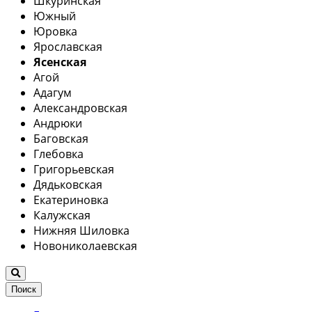
Шкуринская
Южный
Юровка
Ярославская
Ясенская
Агой
Адагум
Александровская
Андрюки
Баговская
Глебовка
Григорьевская
Дядьковская
Екатериновка
Калужская
Нижняя Шиловка
Новониколаевская
Поиск