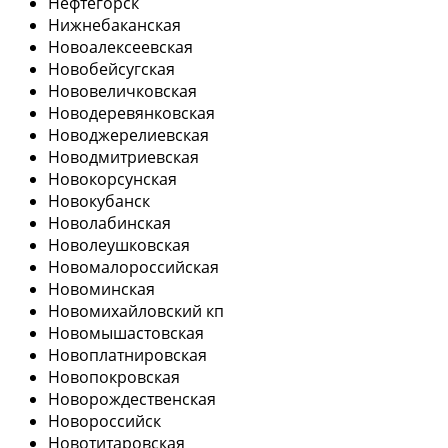
Нефтегорск
Нижнебаканская
Новоалексеевская
Новобейсугская
Нововеличковская
Новодеревянковская
Новоджерелиевская
Новодмитриевская
Новокорсунская
Новокубанск
Новолабинская
Новолеушковская
Новомалороссийская
Новоминская
Новомихайловский кп
Новомышастовская
Новоплатнировская
Новопокровская
Новорождественская
Новороссийск
Новотитаровская