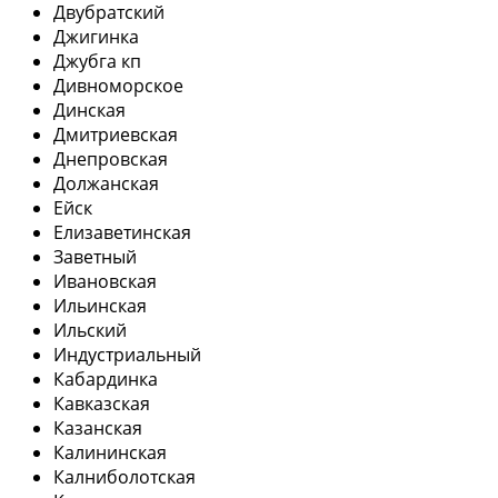
Двубратский
Джигинка
Джубга кп
Дивноморское
Динская
Дмитриевская
Днепровская
Должанская
Ейск
Елизаветинская
Заветный
Ивановская
Ильинская
Ильский
Индустриальный
Кабардинка
Кавказская
Казанская
Калининская
Калниболотская