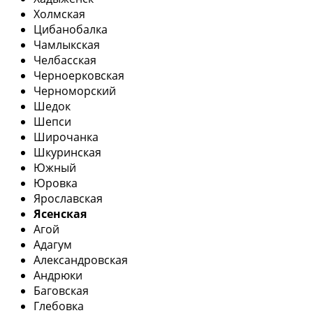
Холмская
Цибанобалка
Чамлыкская
Челбасская
Черноерковская
Черноморский
Шедок
Шепси
Широчанка
Шкуринская
Южный
Юровка
Ярославская
Ясенская
Агой
Адагум
Александровская
Андрюки
Баговская
Глебовка