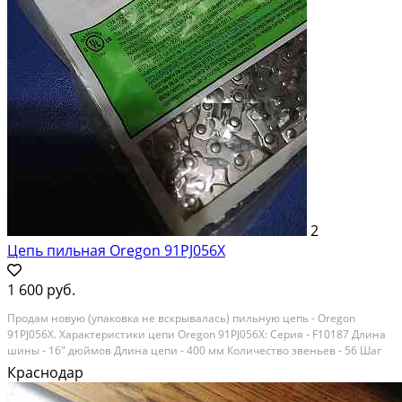
2
Цепь пильная Oregon 91PJ056X
1 600 руб.
Продам новую (упаковка не вскрывалась) пильную цепь - Oregon
91PJ056X. Характеристики цепи Oregon 91PJ056X: Серия - F10187 Длина
шины - 16" дюймов Длина цепи - 400 мм Количество звеньев - 56 Шаг
цепи, 3/8 дюйма (3/8"(0.375") Ширина паза, мм - 1.3 мм Подходит для
Краснодар
следующих бензопил Einhell,...