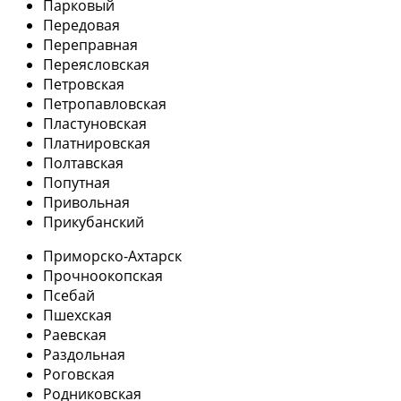
Парковый
Передовая
Переправная
Переясловская
Петровская
Петропавловская
Пластуновская
Платнировская
Полтавская
Попутная
Привольная
Прикубанский
Приморско-Ахтарск
Прочноокопская
Псебай
Пшехская
Раевская
Раздольная
Роговская
Родниковская