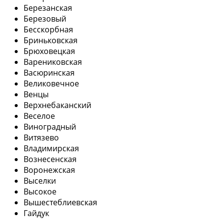
Березанская
Березовый
Бесскорбная
Бриньковская
Брюховецкая
Варениковская
Васюринская
Великовечное
Венцы
Верхнебаканский
Веселое
Виноградный
Витязево
Владимирская
Вознесенская
Воронежская
Выселки
Высокое
Вышестеблиевская
Гайдук