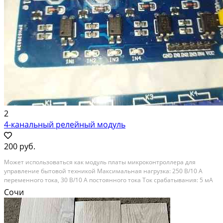
2
4-канальный релейный модуль
200 руб.
Может использоваться как модуль платы микроконтроллера для
управление бытовой техникой Максимальная нагрузка: 250 В/10 А
переменного тока, 30 В/10 А постоянного тока Ток срабатывания: 5 мА
Рабочее напряжение: 5 В Четыре отверстия для крепежных болтов
Сочи
диаметром 3, 1 мм DC +: положительный источник...