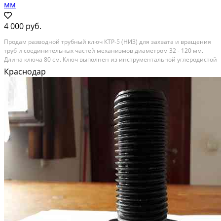
мм
4 000 руб.
Продам разводной трубный ключ КТР-5 (НИЗ) для захвата и вращения
труб и соединительных частей механизмов диаметром 32 - 120 мм.
Длина ключа 80 см. Ключ выполнен из инструментальной углеродистой
стали марки 45, обладает высокой стойкостью к износу. Обе губки
Краснодар
ключа имеют зубцы, наклоненные против...