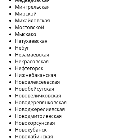
Мингрельская
Мирской
Михайловская
Мостовской
Мысхако
Натухаевская
Небуг
Незамаевская
Некрасовская
Нефтегорск
Нижнебаканская
Новоалексеевская
Новобейсугская
Нововеличковская
Новодеревянковская
Новоджерелиевская
Новодмитриевская
Новокорсунская
Новокубанск
Новолабинская