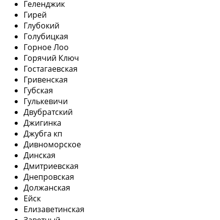
Геленджик
Гирей
Глубокий
Голубицкая
Горное Лоо
Горячий Ключ
Гостагаевская
Гривенская
Губская
Гулькевичи
Двубратский
Джигинка
Джубга кп
Дивноморское
Динская
Дмитриевская
Днепровская
Должанская
Ейск
Елизаветинская
Заветный