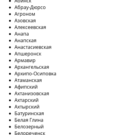
Абинск
Абрау-Дюрсо
Агроном
Азовская
Алексеевская
Анапа
Анапская
Анастасиевская
Апшеронск
Армавир
Архангельская
Архипо-Осиповка
Атаманская
Афипский
Ахтанизовская
Ахтарский
Ахтырский
Батуринская
Белая Глина
Белозерный
Белореченск