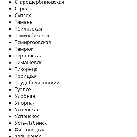
Старощербиновская
Стрелка
Супсех
Тамань
Тбилисская
Темижбекская
Темиргоевская
Темрюк
Терновская
Тимашевск
Тихорецк
Троицкая
Трудобеликовский
Туапсе
Удобная
Упорная
Успенская
Успенское
Усть-Лабинск
Фастовецкая
Хадыженск