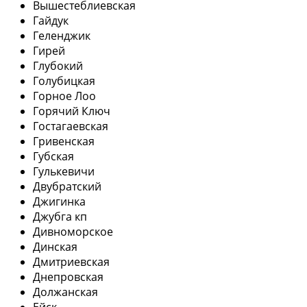
Вышестеблиевская
Гайдук
Геленджик
Гирей
Глубокий
Голубицкая
Горное Лоо
Горячий Ключ
Гостагаевская
Гривенская
Губская
Гулькевичи
Двубратский
Джигинка
Джубга кп
Дивноморское
Динская
Дмитриевская
Днепровская
Должанская
Ейск