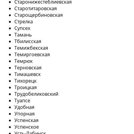
Старонижестеблиевская
Старотитаровская
Старощербиновская
Стрелка
Супсех
Тамань
Тбилисская
Темижбекская
Темиргоевская
Темрюк
Терновская
Тимашевск
Тихорецк
Троицкая
Трудобеликовский
Туапсе
Удобная
Упорная
Успенская
Успенское
Усть-Лабинск