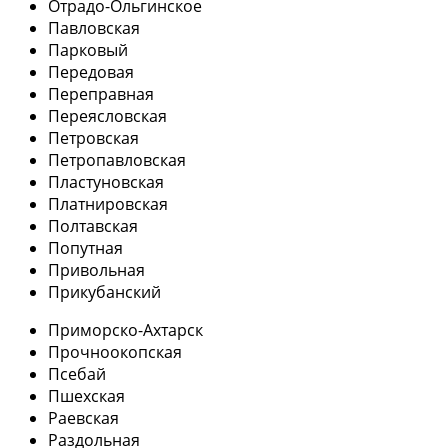
Отрадо-Ольгинское
Павловская
Парковый
Передовая
Переправная
Переясловская
Петровская
Петропавловская
Пластуновская
Платнировская
Полтавская
Попутная
Привольная
Прикубанский
Приморско-Ахтарск
Прочноокопская
Псебай
Пшехская
Раевская
Раздольная