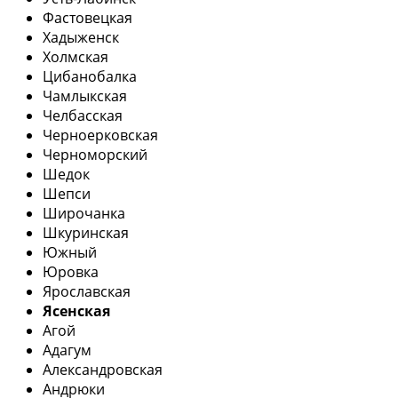
Фастовецкая
Хадыженск
Холмская
Цибанобалка
Чамлыкская
Челбасская
Черноерковская
Черноморский
Шедок
Шепси
Широчанка
Шкуринская
Южный
Юровка
Ярославская
Ясенская
Агой
Адагум
Александровская
Андрюки