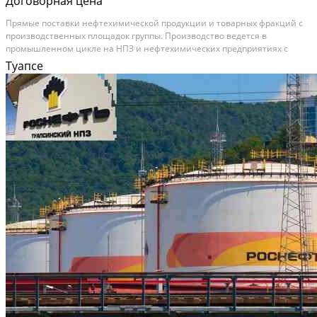
Договорная цена
Прямые поставки нефтехимической продукции и товарных фракций с
производственных площадок группы. Производство ведется в
промышленном цикле на НПЗ и нефтехимических предприятиях с
лабораторным контролем каждой партии. В наличии категории: Сера и
Туапсе
серная кислота, Полимеры и полимерное сырьё,...