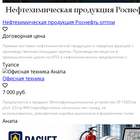
Нефтехимическая продукция Роснефть оптом
Договорная цена
Прямые поставки нефтехимической продукции и товарных фракций с
производственных площадок группы. Производство ведется в
промышленном цикле на НПЗ и нефтехимических предприятиях с
лабораторным контролем каждой партии. В наличии категории: Сера и
Туапсе
серная кислота, Полимеры и полимерное сырьё,...
Офисная техника
7 000 руб.
Предлагается к продаже: Многофункциональное устройство SP 150SUw
p/s/c 22стр WiFi (приобреталось несколько лет назад, не
использовалось, упаковочная коробка выполнена в фирменном стиле
Ricoh, не вскрывалась. Хранение производилось в домашних условиях).
Анапа
Характеристики: Цвет: серый; Принтер...