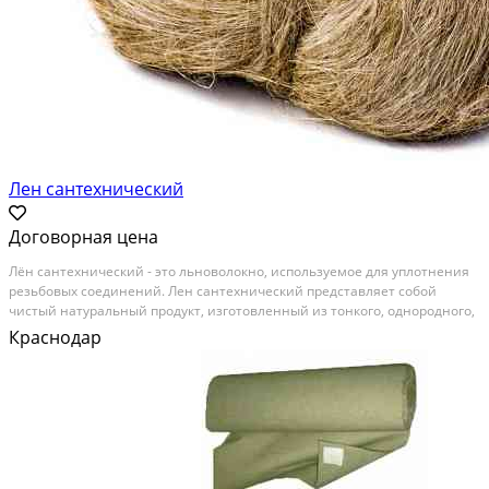
Лен сантехнический
Договорная цена
Лён сантехнический - это льноволокно, используемое для уплотнения
резьбовых соединений. Лен сантехнический представляет собой
чистый натуральный продукт, изготовленный из тонкого, однородного,
длинноволокнистого, чесаного льна. Чесаный лен - длинное
Краснодар
параллелизованное волокно. Применение:...