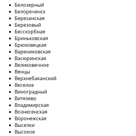
Белозерный
Белореченск
Березанская
Березовый
Бесскорбная
Бриньковская
Брюховецкая
Варениковская
Васюринская
Великовечное
Венцы
Верхнебаканский
Веселое
Виноградный
Витязево
Владимирская
Вознесенская
Воронежская
Выселки
Высокое