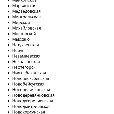
Марьянская
Медведовская
Мингрельская
Мирской
Михайловская
Мостовской
Мысхако
Натухаевская
Небуг
Незамаевская
Некрасовская
Нефтегорск
Нижнебаканская
Новоалексеевская
Новобейсугская
Нововеличковская
Новодеревянковская
Новоджерелиевская
Новодмитриевская
Новокорсунская