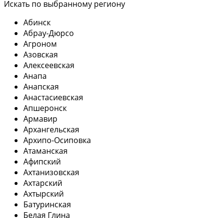
Искать по выбранному региону
Абинск
Абрау-Дюрсо
Агроном
Азовская
Алексеевская
Анапа
Анапская
Анастасиевская
Апшеронск
Армавир
Архангельская
Архипо-Осиповка
Атаманская
Афипский
Ахтанизовская
Ахтарский
Ахтырский
Батуринская
Белая Глина