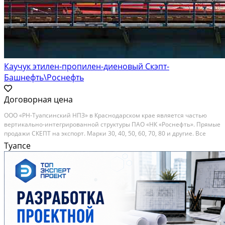
Каучук этилен-пропилен-диеновый Скэпт-
Башнефть\Роснефть
Договорная цена
ООО «РН-Туапсинский НПЗ» в Краснодарском крае является частью
вертикально-интегрированной структуры ПАО «НК «Роснефть». Прямые
продажи СКЕПТ на экспорт. Марки 30, 40, 50, 60, 70, 80 и другие. Все
марки производства БАШНЕФТЬ. Предлагаем прямые поставки СКЭПТ
Туапсе
на экспорт. Минимальная партия - 200...