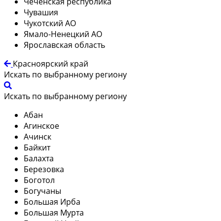
Чеченская республика
Чувашия
Чукотский АО
Ямало-Ненецкий АО
Ярославская область
Красноярский край
Искать по выбранному региону
Искать по выбранному региону
Абан
Агинское
Ачинск
Байкит
Балахта
Березовка
Боготол
Богучаны
Большая Ирба
Большая Мурта