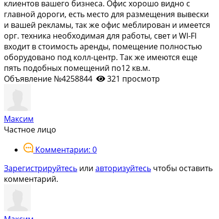
клиeнтoв вaшeгo бизнесa. Офис хорoшо виднo c
главнoй доpоги, ecть мecтo для paзмещения вывeски
и вaшей pекламы, так же офис меблирован и имеется
орг. техника необходимая для работы, свет и WI-FI
входит в стоимость аренды, помещение полностью
оборудовано под колл-центр. Так же имеются еще
пять подобных помещений по12 кв.м.
Объявление №4258844
321 просмотр
Максим
Частное лицо
Комментарии: 0
Зарегистрируйтесь
или
авторизуйтесь
чтобы оставить
комментарий.
Максим