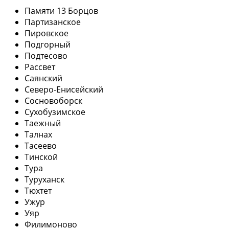
Памяти 13 Борцов
Партизанское
Пировское
Подгорный
Подтесово
Рассвет
Саянский
Северо-Енисейский
Сосновоборск
Сухобузимское
Таежный
Талнах
Тасеево
Тинской
Тура
Туруханск
Тюхтет
Ужур
Уяр
Филимоново