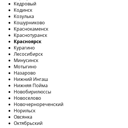
Кедровый
Кодинск
Козулька
Кошурниково
Краснокаменск
Краснотуранск
Красноярск
Курагино
Лесосибирск
Минусинск
Мотыгино
Назарово
Нижний Ингаш
Нижняя Пойма
Новобирилюссы
Новоселово
Новочернореченский
Норильск
Овсянка
Октябрьский