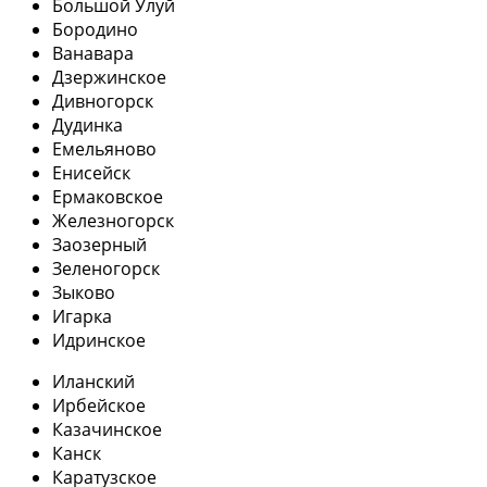
Большой Улуй
Бородино
Ванавара
Дзержинское
Дивногорск
Дудинка
Емельяново
Енисейск
Ермаковское
Железногорск
Заозерный
Зеленогорск
Зыково
Игарка
Идринское
Иланский
Ирбейское
Казачинское
Канск
Каратузское