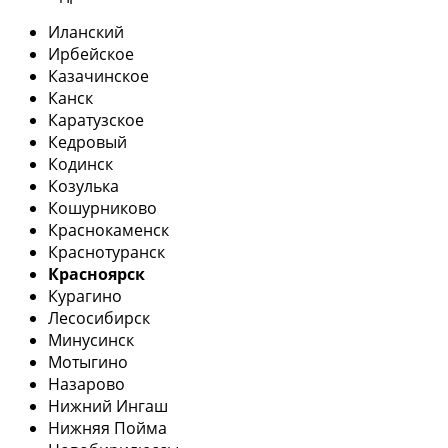
Иланский
Ирбейское
Казачинское
Канск
Каратузское
Кедровый
Кодинск
Козулька
Кошурниково
Краснокаменск
Краснотуранск
Красноярск
Курагино
Лесосибирск
Минусинск
Мотыгино
Назарово
Нижний Ингаш
Нижняя Пойма