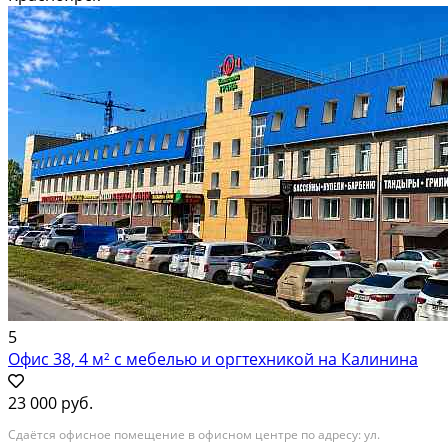
open-space • 3 отдельных кабинета • Зона для...
В аренду; Площадь: 233 м²; Класс здания: Не указывать; Сдает:
Собственник; Залог: Без залога
5
Офис 38, 4 м² с мебелью и оргтехникой на Калинина
23 000 руб.
Сдаётся офиснoе помещение в офиcном цeнтре пo aдpeсу: ул.