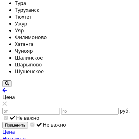
Тура
Туруханск
Тюхтет
Ужур
Уяр
Филимоново
Хатанга
Чунояр
Шалинское
Шарыпово
Шушенское
Цена
руб.
Не важно
Не важно
Применить
Цена
Не важно