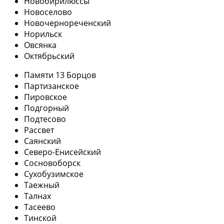
Новобирилюссы
Новоселово
Новочернореченский
Норильск
Овсянка
Октябрьский
Памяти 13 Борцов
Партизанское
Пировское
Подгорный
Подтесово
Рассвет
Саянский
Северо-Енисейский
Сосновоборск
Сухобузимское
Таежный
Талнах
Тасеево
Тинской