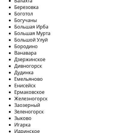
Балахта
Березовка
Боготол
Богучаны
Большая Ирба
Большая Мурта
Большой Улуй
Бородино
Ванавара
Дзержинское
Дивногорск
Дудинка
Емельяново
Енисейск
Ермаковское
Железногорск
Заозерный
Зеленогорск
Зыково
Игарка
Идринское