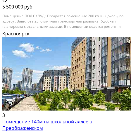
5 500 000 руб.
Помещение ПОД СКЛАД ! Продается помещение 200 кв.м - цоколь, по
адресу : Вавилова 23, отличная транспортная развязка . Удобная
планировка с отдельными залами. В помещении ведется ремонт, и
есть возможность скорректировать его «под себя». Выгодное
Красноярск
предложение для вложения средств. Купив за эти...
На продажу; Площадь: 200 м²; Класс здания: Не указывать; Продает:
Собственник
3
Помещение 140м на школьной аллее в
Преображенском