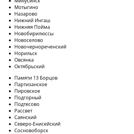
Минусинск
Мотыгино
Назарово
Нижний Ингаш
Нижняя Пойма
Новобирилюссы
Новоселово
Новочернореченский
Норильск
Овсянка
Октябрьский
Памяти 13 Борцов
Партизанское
Пировское
Подгорный
Подтесово
Рассвет
Саянский
Северо-Енисейский
Сосновоборск