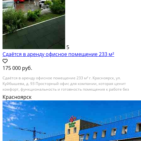
5
Сдаётся в аренду офисное помещение 233 м²
175 000 руб.
Сдаётся в аренду офисное помещение 233 м² г. Красноярск, ул.
Куйбышева, д. 93 Просторный офис для компании, которая ценит
комфорт, функциональность и готовность помещения к работе без
дополнительных вложений. Общая площадь — 233 м²: • Большой зал
Красноярск
open-space • 3 отдельных кабинета • Зона для...
В аренду; Площадь: 233 м²; Класс здания: Не указывать; Сдает:
Собственник; Залог: Без залога