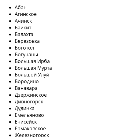
Абан
Агинское
Ачинск
Байкит
Балахта
Березовка
Боготол
Богучаны
Большая Ирба
Большая Мурта
Большой Улуй
Бородино
Ванавара
Дзержинское
Дивногорск
Дудинка
Емельяново
Енисейск
Ермаковское
Железногорск