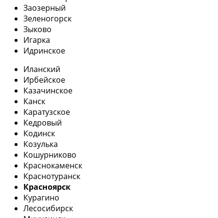
Заозерный
Зеленогорск
Зыково
Игарка
Идринское
Иланский
Ирбейское
Казачинское
Канск
Каратузское
Кедровый
Кодинск
Козулька
Кошурниково
Краснокаменск
Краснотуранск
Красноярск
Курагино
Лесосибирск