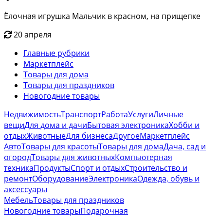
Ёлочная игрушка Мальчик в красном, на прищепке
20 апреля
Главные рубрики
Маркетплейс
Товары для дома
Товары для праздников
Новогодние товары
Недвижимость
Транспорт
Работа
Услуги
Личные
вещи
Для дома и дачи
Бытовая электроника
Хобби и
отдых
Животные
Для бизнеса
Другое
Маркетплейс
Авто
Товары для красоты
Товары для дома
Дача, сад и
огород
Товары для животных
Компьютерная
техника
Продукты
Спорт и отдых
Строительство и
ремонт
Оборудование
Электроника
Одежда, обувь и
аксессуары
Мебель
Товары для праздников
Новогодние товары
Подарочная