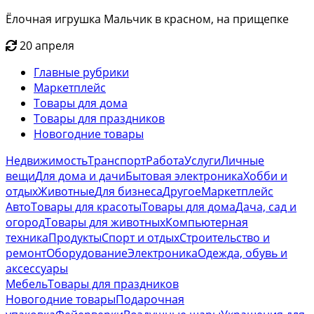
Ёлочная игрушка Мальчик в красном, на прищепке
20 апреля
Главные рубрики
Маркетплейс
Товары для дома
Товары для праздников
Новогодние товары
Недвижимость
Транспорт
Работа
Услуги
Личные
вещи
Для дома и дачи
Бытовая электроника
Хобби и
отдых
Животные
Для бизнеса
Другое
Маркетплейс
Авто
Товары для красоты
Товары для дома
Дача, сад и
огород
Товары для животных
Компьютерная
техника
Продукты
Спорт и отдых
Строительство и
ремонт
Оборудование
Электроника
Одежда, обувь и
аксессуары
Мебель
Товары для праздников
Новогодние товары
Подарочная