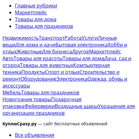
Главные рубрики
Маркетплейс
Товары для дома
Товары для праздников
Недвижимость
Транспорт
Работа
Услуги
Личные
вещи
Для дома и дачи
Бытовая электроника
Хобби и
отдых
Животные
Для бизнеса
Другое
Маркетплейс
Авто
Товары для красоты
Товары для дома
Дача, сад и
огород
Товары для животных
Компьютерная
техника
Продукты
Спорт и отдых
Строительство и
ремонт
Оборудование
Электроника
Одежда, обувь и
аксессуары
Мебель
Товары для праздников
Новогодние товары
Подарочная
упаковка
Фейерверки
Воздушные шары
Украшения для
организации праздников
КуплюСразу.ру
— сайт бесплатных объявлений
Все объявления