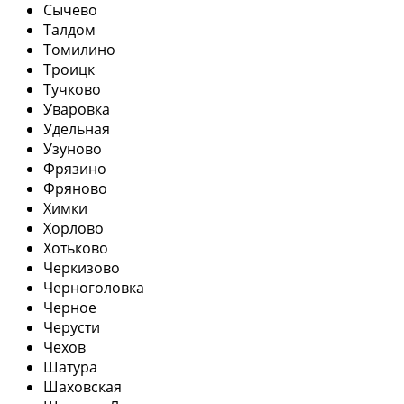
Сычево
Талдом
Томилино
Троицк
Тучково
Уваровка
Удельная
Узуново
Фрязино
Фряново
Химки
Хорлово
Хотьково
Черкизово
Черноголовка
Черное
Черусти
Чехов
Шатура
Шаховская