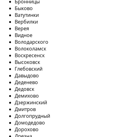
Бронницы
Быково
Ватутинки
Вербилки
Верея
Видное
Володарского
Волоколамск
Воскресенск
Высоковск
Глебовский
Давыдово
Деденево
Дедовск
Демихово
Дзержинский
Дмитров
Долгопрудный
Домодедово
Дорохово
Дрезна