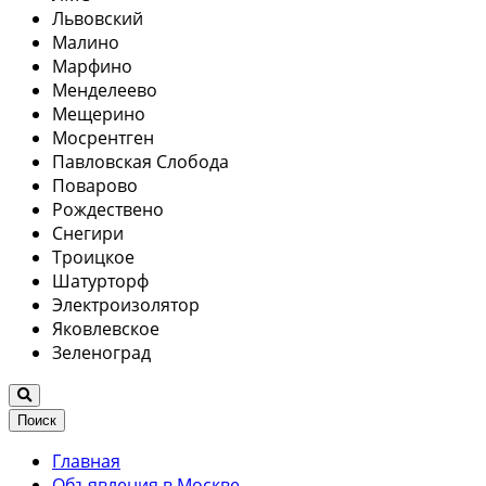
Львовский
Малино
Марфино
Менделеево
Мещерино
Мосрентген
Павловская Слобода
Поварово
Рождествено
Снегири
Троицкое
Шатурторф
Электроизолятор
Яковлевское
Зеленоград
Поиск
Главная
Объявления в Москве