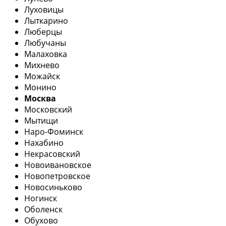
Луховицы
Лыткарино
Люберцы
Любучаны
Малаховка
Михнево
Можайск
Монино
Москва
Московский
Мытищи
Наро-Фоминск
Нахабино
Некрасовский
Новоивановское
Новопетровское
Новосиньково
Ногинск
Оболенск
Обухово