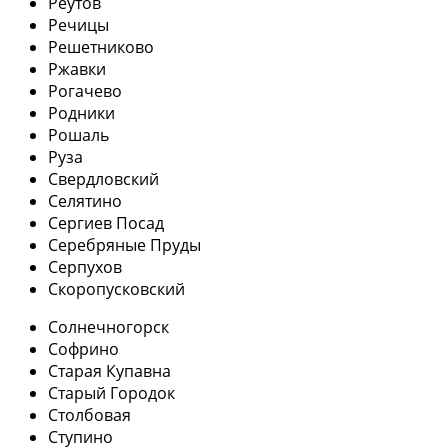
Реутов
Речицы
Решетниково
Ржавки
Рогачево
Родники
Рошаль
Руза
Свердловский
Селятино
Сергиев Посад
Серебряные Пруды
Серпухов
Скоропусковский
Солнечногорск
Софрино
Старая Купавна
Старый Городок
Столбовая
Ступино