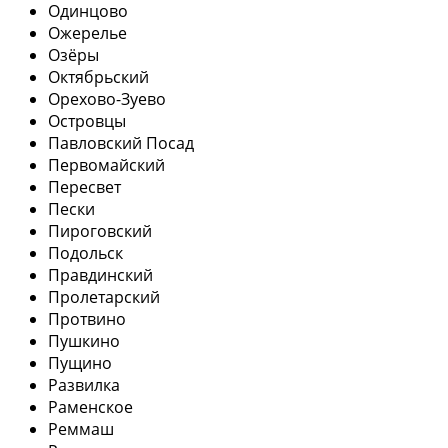
Одинцово
Ожерелье
Озёры
Октябрьский
Орехово-Зуево
Островцы
Павловский Посад
Первомайский
Пересвет
Пески
Пироговский
Подольск
Правдинский
Пролетарский
Протвино
Пушкино
Пущино
Развилка
Раменское
Реммаш