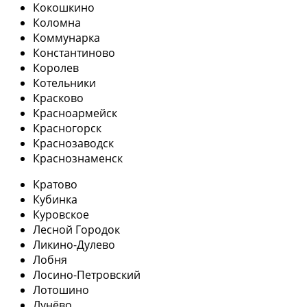
Кокошкино
Коломна
Коммунарка
Константиново
Королев
Котельники
Красково
Красноармейск
Красногорск
Краснозаводск
Краснознаменск
Кратово
Кубинка
Куровское
Лесной Городок
Ликино-Дулево
Лобня
Лосино-Петровский
Лотошино
Лунёво