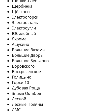
Шишкин Лес
Щербинка
Щёлково
Электрогорск
Электросталь
Электроугли
Юбилейный
Яхрома
Ашукино
Большие Вяземы
Большие Дворы
Большое Буньково
Воровского
Воскресенское
Голицыно
Горки-10
Дубовая Роща
Знамя Октября
Лесной
Лесные Поляны
ЛМС