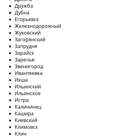
Дружба
Дубна
Егорьевск
Железнодорожный
Жуковский
Загорянский
Запрудня
Зарайск
Заречье
Звенигород
Ивантеевка
Икша
Ильинский
Ильинское
Истра
Калининец
Кашира
Киевский
Климовск
Клин