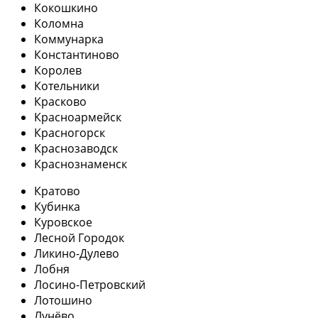
Кокошкино
Коломна
Коммунарка
Константиново
Королев
Котельники
Красково
Красноармейск
Красногорск
Краснозаводск
Краснознаменск
Кратово
Кубинка
Куровское
Лесной Городок
Ликино-Дулево
Лобня
Лосино-Петровский
Лотошино
Лунёво