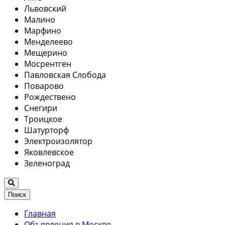
Львовский
Малино
Марфино
Менделеево
Мещерино
Мосрентген
Павловская Слобода
Поварово
Рождествено
Снегири
Троицкое
Шатурторф
Электроизолятор
Яковлевское
Зеленоград
Поиск
Главная
Объявления в Москве