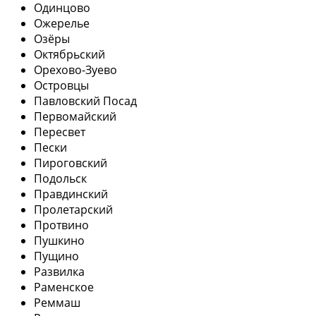
Одинцово
Ожерелье
Озёры
Октябрьский
Орехово-Зуево
Островцы
Павловский Посад
Первомайский
Пересвет
Пески
Пироговский
Подольск
Правдинский
Пролетарский
Протвино
Пушкино
Пущино
Развилка
Раменское
Реммаш