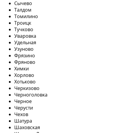
Сычево
Талдом
Томилино
Троицк
Тучково
Уваровка
Удельная
Узуново
Фрязино
Фряново
Химки
Хорлово
Хотьково
Черкизово
Черноголовка
Черное
Черусти
Чехов
Шатура
Шаховская