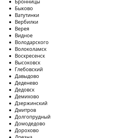
Бронницы
Быково
Ватутинки
Вербилки
Верея
Видное
Володарского
Волоколамск
Воскресенск
Высоковск
Глебовский
Давыдово
Деденево
Дедовск
Демихово
Дзержинский
Дмитров
Долгопрудный
Домодедово
Дорохово
Дрезна