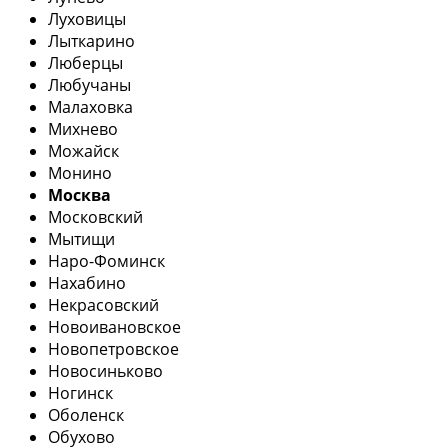
Луховицы
Лыткарино
Люберцы
Любучаны
Малаховка
Михнево
Можайск
Монино
Москва
Московский
Мытищи
Наро-Фоминск
Нахабино
Некрасовский
Новоивановское
Новопетровское
Новосиньково
Ногинск
Оболенск
Обухово