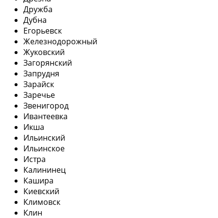
Дружба
Дубна
Егорьевск
Железнодорожный
Жуковский
Загорянский
Запрудня
Зарайск
Заречье
Звенигород
Ивантеевка
Икша
Ильинский
Ильинское
Истра
Калининец
Кашира
Киевский
Климовск
Клин