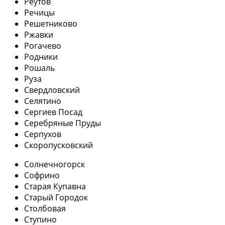
Реутов
Речицы
Решетниково
Ржавки
Рогачево
Родники
Рошаль
Руза
Свердловский
Селятино
Сергиев Посад
Серебряные Пруды
Серпухов
Скоропусковский
Солнечногорск
Софрино
Старая Купавна
Старый Городок
Столбовая
Ступино