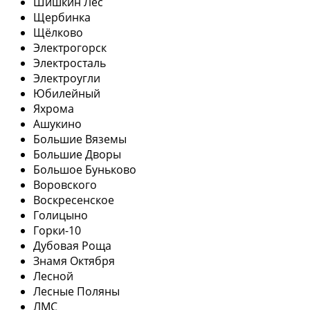
Шишкин Лес
Щербинка
Щёлково
Электрогорск
Электросталь
Электроугли
Юбилейный
Яхрома
Ашукино
Большие Вяземы
Большие Дворы
Большое Буньково
Воровского
Воскресенское
Голицыно
Горки-10
Дубовая Роща
Знамя Октября
Лесной
Лесные Поляны
ЛМС