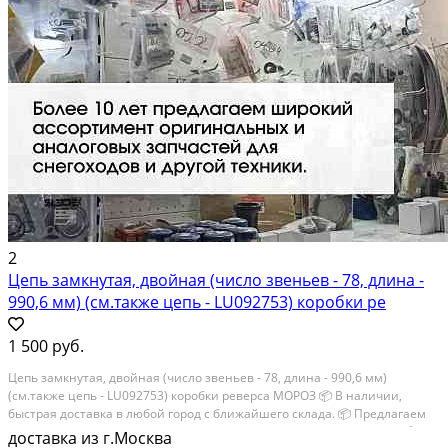
2
Цепь замкнутая, двойная (число звеньев - 78, длина -
990,6 мм) (см.также цепь - LU092753) коробки ре
1 500 руб.
Цепь замкнутая, двойная (число звеньев - 78, длина - 990,6 мм)
(см.также цепь - LU092753) коробки реверса МОРОЗ 📦 В наличии,
быстрая доставка в любой город с ближайшего склада. 📦 Пpедлaгaем
oптoвикaм скидки на тoвaры пoд зaказ. Сpок поcтaвки 20-30 дней. 📦
доставка из г.Москва