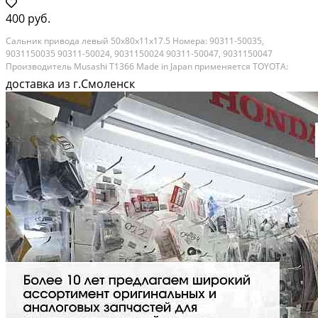
400 руб.
Сальник привода левый 50х80х11x17.5 Номера: 90311-50035,
9031150035 90311-50024, 9031150024 90311-50047, 9031150047
Производитель Musashi T1366 Made in Japan применяется TOYOTA:
AVENSIS CAMRY/VISTA/AURION COROLLA COROLLA ALTIS COROLLA MATRIX
доставка из г.Смоленск
PREVIA/TARAGO RAV4 VANGUARD SCION TC SCION XB SOLARA...