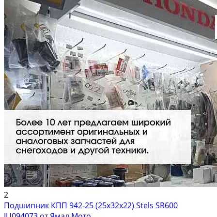
2
Подшипник КПП 942-25 (25х32х22) Stels SR600
JU094073 от Ямал Мото