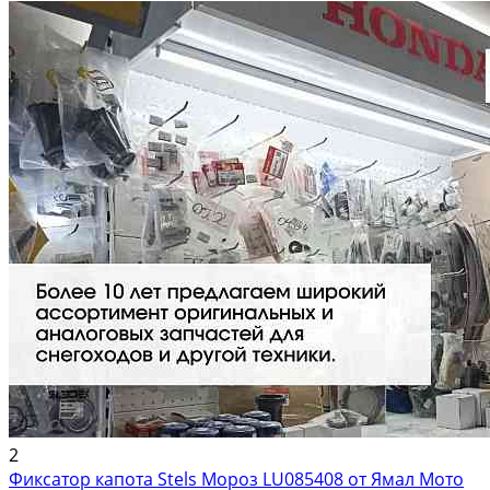
Вышлем фото по...
2
Фиксатор капота Stels Мороз LU085408 от Ямал Мото