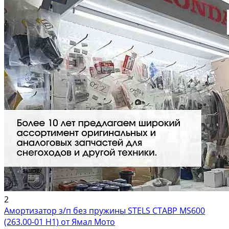
2
Амортизатор з/п без пружины STELS СТАВР MS600
(263.00-01 H1) от Ямал Мото