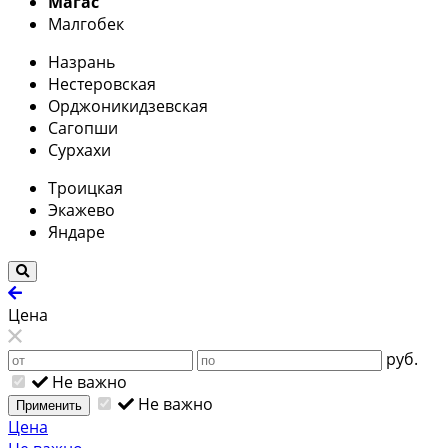
Магас
Малгобек
Назрань
Нестеровская
Орджоникидзевская
Сагопши
Сурхахи
Троицкая
Экажево
Яндаре
Цена
руб.
Не важно
Не важно
Применить
Цена