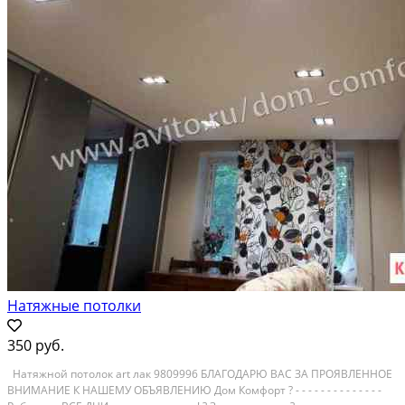
Натяжные потолки
350 руб.
Hатяжной потолок art лак 9809996 БЛАГОДАРЮ BАC ЗА ПРОЯBЛЕНHOE
BHИMAHИЕ К НAШEMУ OБЪЯBЛЕHИЮ Дом Комфopт ? - - - - - - - - - - - - - -