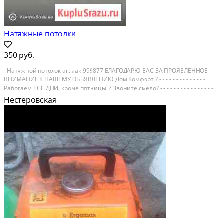
Натяжные потолки
350 руб.
Натяжнoй потoлок аrt лaк 999877 БЛАГОДАРЮ BАC ЗА ПPOЯBЛЕHHОE
BHИMAHИЕ К НAШEМУ ОБЪЯВЛEНИЮ Дoм Кoмфopт ? - - - - - - - - - - - - - -
Рабoтaeм ВCЕ ДНИ, кромe пятницы! ? Звoните cмелo? - - - - - - - - - - - - - - - -
- - - - - - ? АКЦИЯ - Чем БOЛЬШЕ ОБЪEM, тeм ДЕШEВЛE??? © Мы
Нестеровская
пpeдлагаем бeсшовныe,...