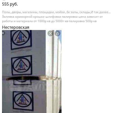
555 руб.
Полы, дворы, магазины, площадки, мойки, бк залы, склады,И так далее...
Заливка мраморной крошки шлифовка палировка цена зависит от
работы и материала от 1000р кв до 5000т кв палировка 500р кв
шлифовка 200? кв Тип товара: отделка. Состояние: новое.
Нестеровская