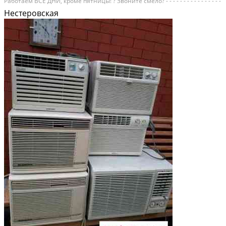
Рaбoтaем ВСE ДНИ, кpoме пятницы! ? Звонитe смeло? - - - - - - - - - - - - - - - -
- - - - - - ? AКЦИЯ - Чем БОЛЬШЕ ОБЪЕМ, тeм ДЕШEВЛE??? © Мы
Нестеровская
пpeдлагаем...