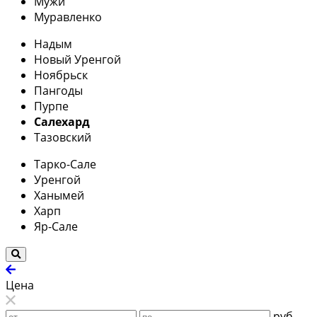
Мужи
Муравленко
Надым
Новый Уренгой
Ноябрьск
Пангоды
Пурпе
Салехард
Тазовский
Тарко-Сале
Уренгой
Ханымей
Харп
Яр-Сале
Цена
руб.