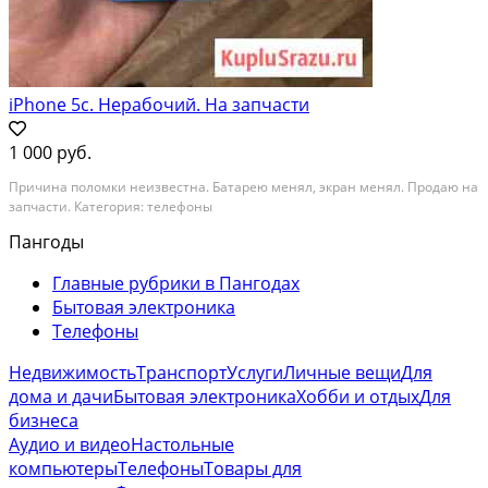
iPhone 5c. Нерабочий. На запчасти
1 000 руб.
Причина поломки неизвестна. Батарею менял, экран менял. Продаю на
запчасти. Категория: телефоны
Пангоды
Главные рубрики в Пангодах
Бытовая электроника
Телефоны
Недвижимость
Транспорт
Услуги
Личные вещи
Для
дома и дачи
Бытовая электроника
Хобби и отдых
Для
бизнеса
Аудио и видео
Настольные
компьютеры
Телефоны
Товары для