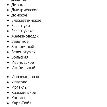
Дивное
Дмитриевское
Донское
Елизаветинское
Ессентуки
Ессентукская
Железноводск
Заветное
Затеречный
Зеленокумск
Зольская
Ивановское
Изобильный
Иноземцево кп
Ипатово
Иргаклы
Казьминское
Канглы
Кара-Тюбе