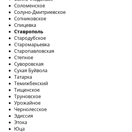
Соломенское
Солуно-Дмитриевское
Сотниковское
Спицевка
Ставрополь
Стародубское
Старомарьевка
Старопавловская
Степное
Суворовская
Сухая Буйвола
Татарка
Темижбекский
Тищенское
Труновское
Урожайное
Чернолесское
Эдиссия
Этока
Юца