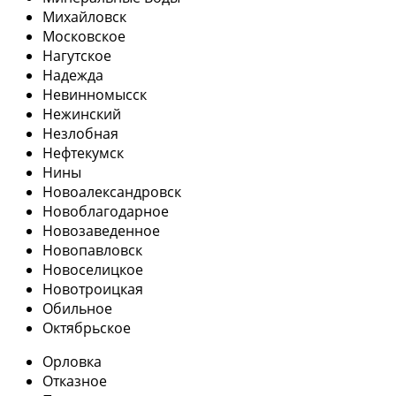
Михайловск
Московское
Нагутское
Надежда
Невинномысск
Нежинский
Незлобная
Нефтекумск
Нины
Новоалександровск
Новоблагодарное
Новозаведенное
Новопавловск
Новоселицкое
Новотроицкая
Обильное
Октябрьское
Орловка
Отказное