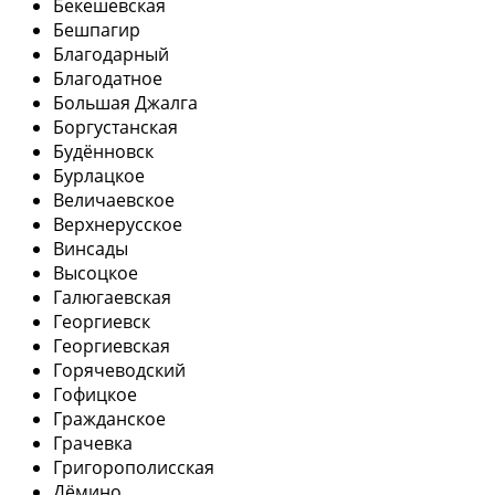
Бекешевская
Бешпагир
Благодарный
Благодатное
Большая Джалга
Боргустанская
Будённовск
Бурлацкое
Величаевское
Верхнерусское
Винсады
Высоцкое
Галюгаевская
Георгиевск
Георгиевская
Горячеводский
Гофицкое
Гражданское
Грачевка
Григорополисская
Дёмино