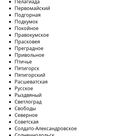
Пелагиада
Первомайский
Подгорная
Подкумок
Покойное
Правокумское
Прасковея
Преградное
Привольное
Птичье
Пятигорск
Пятигорский
Расшеватская
Русское
Рыздвяный
Светлоград
Свободы
Северное
Советская
Солдато-Александровское
Солнечнодольск