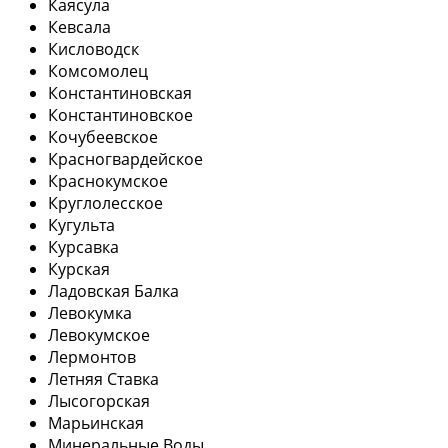
Каясула
Кевсала
Кисловодск
Комсомолец
Константиновская
Константиновское
Кочубеевское
Красногвардейское
Краснокумское
Круглолесское
Кугульта
Курсавка
Курская
Ладовская Балка
Левокумка
Левокумское
Лермонтов
Летняя Ставка
Лысогорская
Марьинская
Минеральные Воды